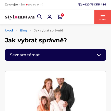
+420 731 315 486
Zavolejte nám
(Po-Pá 9-14)
0
Menu
Úvod
Blog
Jak vybrat správně?
Jak vybrat správně?
Seznam témat