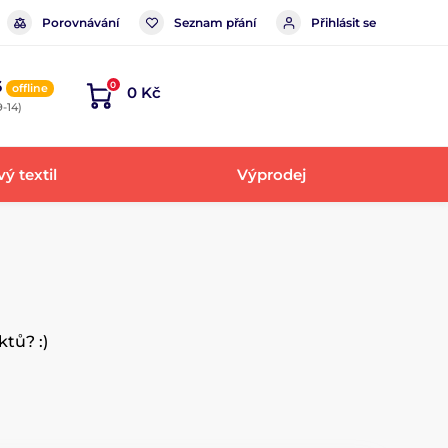
Porovnávání
Seznam přání
Přihlásit se
6
0
offline
0 Kč
-14)
ý textil
Výprodej
tů? :)