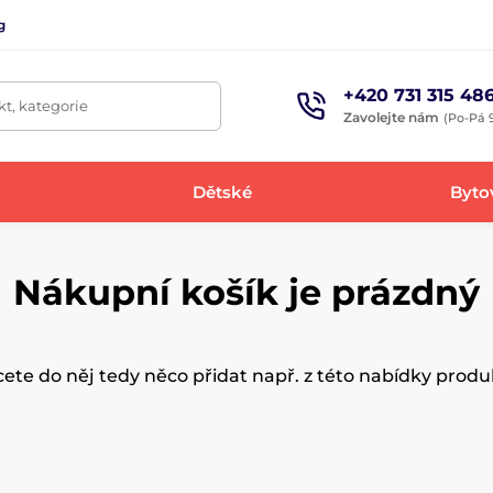
g
+420 731 315 48
t, kategorie
Zavolejte nám
(Po-Pá 9
Dětské
Bytov
Nákupní košík je prázdný
ete do něj tedy něco přidat např. z této nabídky produk