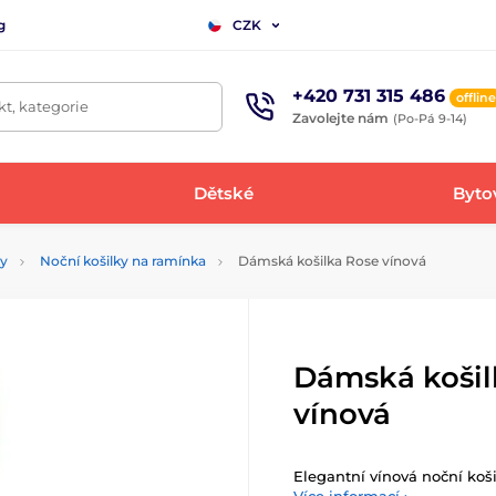
g
CZK
+420 731 315 486
offline
t, kategorie
Zavolejte nám
(Po-Pá 9-14)
Dětské
Bytov
ky
Noční košilky na ramínka
Dámská košilka Rose vínová
Dámská košil
vínová
Elegantní vínová noční koš