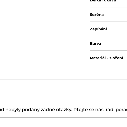
Délka rukávu
Sezóna
Zapínání
Barva
Materiál - složení
d nebyly přidány žádné otázky. Ptejte se nás, rádi por