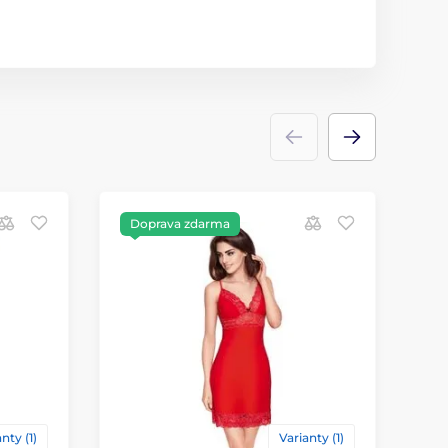
Doprava zdarma
D
nty (1)
Varianty (1)