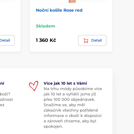
Noční košile Rose red
Dl
mo
Skladem
Sk
1 360 Kč
1 
Detail
Detail
ní
Více jak 10 let s Vámi
Na trhu módy působíme více
boží?
jak 10 let a vyřídili jsme již
ožnost
přes 100 000 objednávek.
bez
Snažíme se, aby měl
zákazník všechny potřebné
informace o zboží k dispozici
a zároveň chceme, aby byl
spokojen.