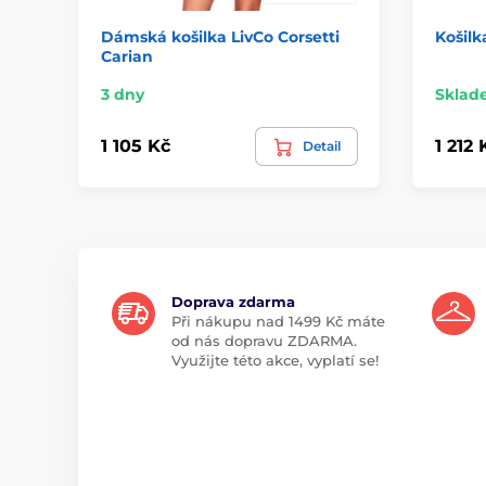
Dámská košilka LivCo Corsetti
Košilk
Carian
3 dny
Sklad
1 105 Kč
1 212 
Detail
Doprava zdarma
Při nákupu nad 1499 Kč máte
od nás dopravu ZDARMA.
Využijte této akce, vyplatí se!