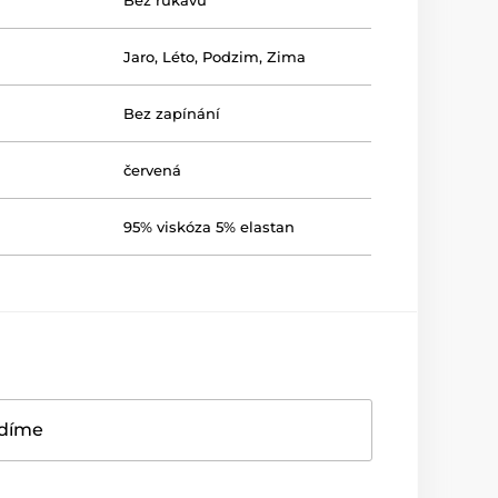
Bez rukávů
Jaro
,
Léto
,
Podzim
,
Zima
Bez zapínání
červená
95% viskóza 5% elastan
adíme