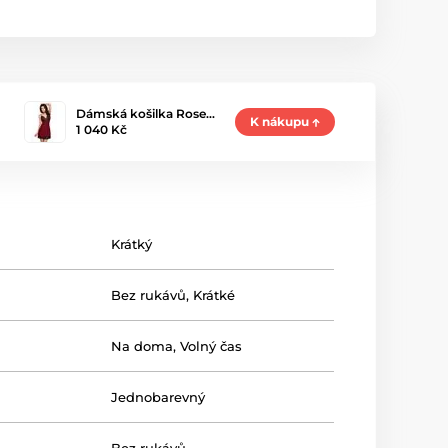
Dámská košilka Rose…
K nákupu
1 040 Kč
Krátký
Bez rukávů
,
Krátké
Na doma
,
Volný čas
Jednobarevný