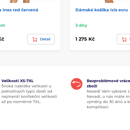
a Ines red červená
Dámská košilka Izis ecru
em
2 dny
Kč
1 275 Kč
Detail
Velikosti XS-7XL
Bezproblémové vráce
Široká nabídka velikostí u
zboží
jednotlivých typů zboží od
Nesedí Vám vybrané z
nejmenší konfekční velikosti
Nevadí, u nás máte m
až po rozměrné 7XL.
výměny do 30 dnů a 
komplikací.