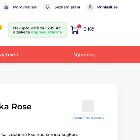
Porovnávání
Seznam přání
Přihlásit se
0
Nakupte ještě za
1 299 Kč
0 Kč
a získejte
dopravu zdarma
ý textil
Výprodej
ka Rose
Zobrazit další zboží ›
ilka, zdobená krásnou černou krajkou.