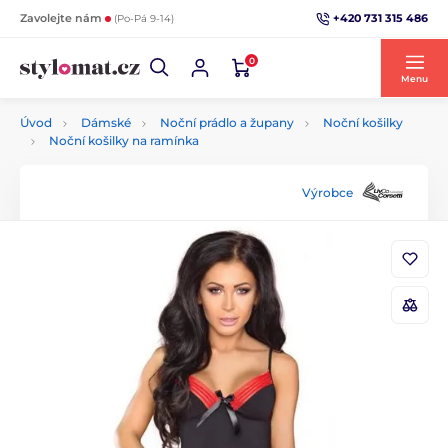
+420 731 315 486
Zavolejte nám
(Po-Pá 9-14)
0
Menu
Úvod
Dámské
Noční prádlo a župany
Noční košilky
Noční košilky na ramínka
Výrobce