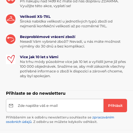
Při nákupu nad 1499 Kč máte od nás dopravu ZDARMA.
Využijte této akce, vyplatí se!
Velikosti XS-7XL
Široká nabídka velikostí u jednotlivých typů zboží od
nejmenší konfekční velikosti až po rozměrné 7XL.
Bezproblémové vrácení zboží
Nesedí Vám vybrané zboží? Nevadí, u nás máte možnost
výměny do 30 dnů a bez komplikací.
Více jak 10 let s Vámi
Na trhu módy působíme více jak 10 let a vyřídili jsme již přes
100 000 objednávek. Snažíme se, aby měl zákazník všechny
potřebné informace o zboží k dispozici a zároveň chceme,
aby byl spokojen.
Přihlaste se do newsletteru
Zde napište váš e-mail
Přihlásit
Přihlášením se k odběru newsletteru souhlasíte se
zpracováním
osobních údajů
. Z odběru se můžete kdykoliv odhlásit.