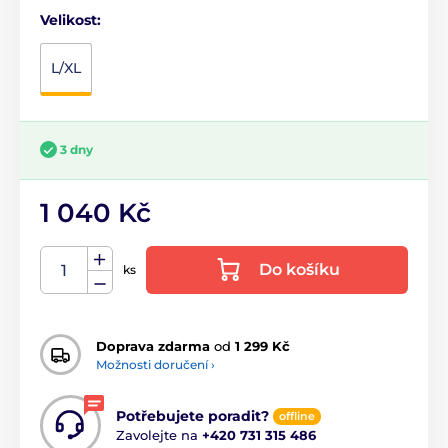
Velikost:
L/XL
3 dny
1 040 Kč
Do košíku
ks
Doprava zdarma
od
1 299 Kč
Možnosti doručení ›
Potřebujete poradit?
offline
Zavolejte na
+420 731 315 486