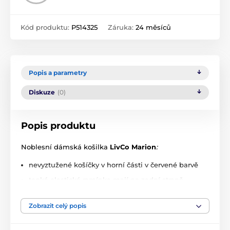
Kód produktu:
P514325
Záruka:
24 měsíců
Popis a parametry
Diskuze
(0)
Popis produktu
Noblesní dámská košilka
LivCo Marion
:
nevyztužené košíčky v horní části v červené barvě
tenká elastická ramínka mají na zadní straně
délkovou regulaci
uprostřed dekoltu je mašle
Zobrazit celý popis
mírný A střih, spodní okraj lemovaný krajkou