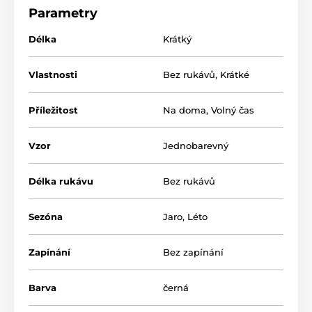
součástí balení jsou také kalhotky tanga
Parametry
Materiál: 90% polyamid, 10% elastan
Délka
Krátký
Vlastnosti
Bez rukávů
,
Krátké
Příležitost
Na doma
,
Volný čas
Vzor
Jednobarevný
Délka rukávu
Bez rukávů
Sezóna
Jaro
,
Léto
Zapínání
Bez zapínání
Barva
černá