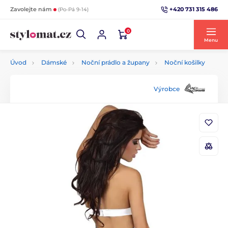
+420 731 315 486
Zavolejte nám
(Po-Pá 9-14)
0
Menu
Úvod
Dámské
Noční prádlo a župany
Noční košilky
Výrobce