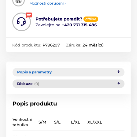
Možnosti doručení ›
Potřebujete poradit?
offline
Zavolejte na
+420 731 315 486
Kód produktu:
P796207
Záruka:
24 měsíců
Popis a parametry
Diskuze
(0)
Popis produktu
Velikostní
S/M
S/L
L/XL
XL/XXL
tabulka
Obvod