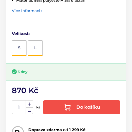
Materiál: 95% polyester+ 5% elastan
Více informací ›
Velikost:
S
L
3 dny
870 Kč
Do košíku
ks
Doprava zdarma
od
1 299 Kč