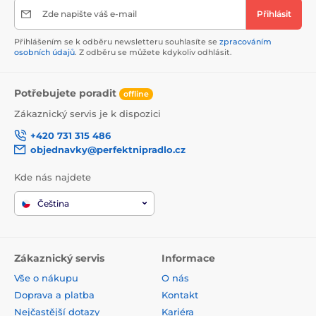
Zde napište váš e-mail
Přihlásit
Přihlášením se k odběru newsletteru souhlasíte se
zpracováním
osobních údajů
. Z odběru se můžete kdykoliv odhlásit.
Potřebujete poradit
offline
Zákaznický servis je k dispozici
+420 731 315 486
objednavky@perfektnipradlo.cz
Kde nás najdete
Čeština
Zákaznický servis
Informace
Vše o nákupu
O nás
Doprava a platba
Kontakt
Nejčastější dotazy
Kariéra