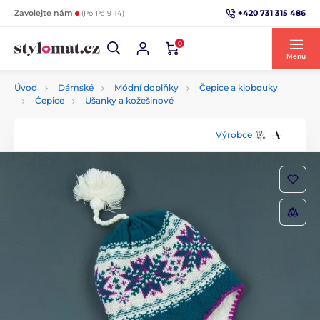
+420 731 315 486
Zavolejte nám
(Po-Pá 9-14)
0
Menu
Úvod
Dámské
Módní doplňky
Čepice a klobouky
Čepice
Ušanky a kožešinové
Výrobce