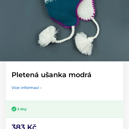
Pletená ušanka modrá
Více informací ›
3 dny
383 Kč