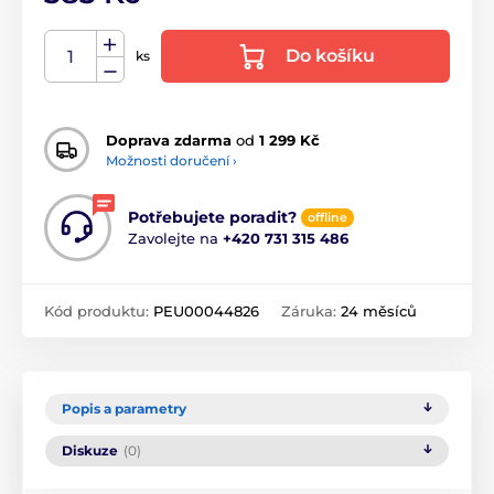
Do košíku
ks
Doprava zdarma
od
1 299 Kč
Možnosti doručení ›
Potřebujete poradit?
offline
Zavolejte na
+420 731 315 486
Kód produktu:
PEU00044826
Záruka:
24 měsíců
Popis a parametry
Diskuze
(0)