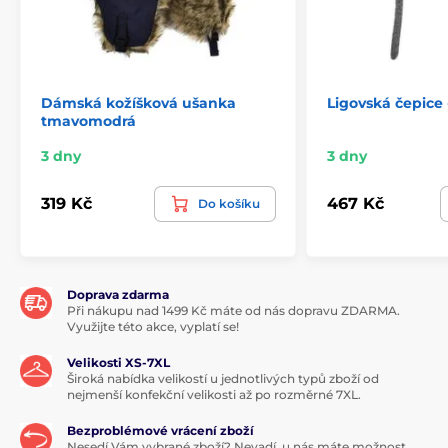
Dámská kožíšková ušanka
Ligovská čepice
tmavomodrá
3 dny
3 dny
319 Kč
467 Kč
Do košíku
Doprava zdarma
Při nákupu nad 1499 Kč máte od nás dopravu ZDARMA.
Využijte této akce, vyplatí se!
Velikosti XS-7XL
Široká nabídka velikostí u jednotlivých typů zboží od
nejmenší konfekční velikosti až po rozměrné 7XL.
Bezproblémové vrácení zboží
Nesedí Vám vybrané zboží? Nevadí, u nás máte možnost