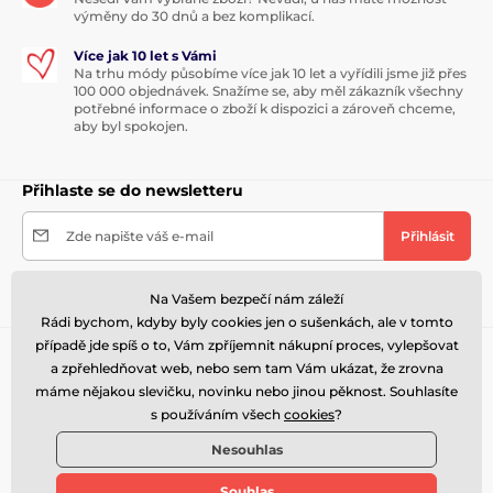
výměny do 30 dnů a bez komplikací.
Více jak 10 let s Vámi
Na trhu módy působíme více jak 10 let a vyřídili jsme již přes
100 000 objednávek. Snažíme se, aby měl zákazník všechny
potřebné informace o zboží k dispozici a zároveň chceme,
aby byl spokojen.
Přihlaste se do newsletteru
Zde napište váš e-mail
Přihlásit
Přihlášením se k odběru newsletteru souhlasíte se
zpracováním
osobních údajů
. Z odběru se můžete kdykoliv odhlásit.
Na Vašem bezpečí nám záleží
Rádi bychom, kdyby byly cookies jen o sušenkách, ale v tomto
případě jde spíš o to, Vám zpříjemnit nákupní proces, vylepšovat
Potřebujete poradit
offline
a zpřehledňovat web, nebo sem tam Vám ukázat, že zrovna
Zákaznický servis je k dispozici
máme nějakou slevičku, novinku nebo jinou pěknost. Souhlasíte
s používáním všech
cookies
?
+420 731 315 486
objednavky@perfektnipradlo.cz
Nesouhlas
Kde nás najdete
Souhlas