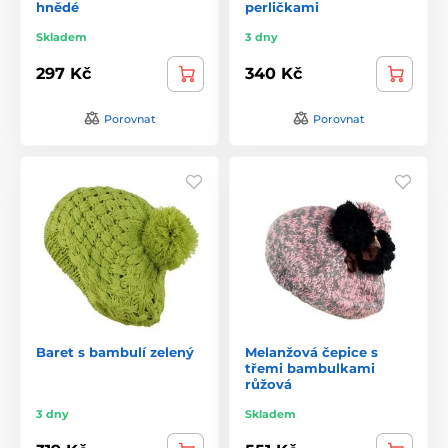
hnědé
perličkami
Skladem
3 dny
297 Kč
340 Kč
Porovnat
Porovnat
Baret s bambulí zelený
Melanžová čepice s
třemi bambulkami
růžová
3 dny
Skladem