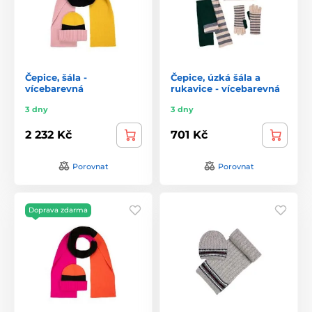
Čepice, šála -
Čepice, úzká šála a
vícebarevná
rukavice - vícebarevná
3 dny
3 dny
2 232 Kč
701 Kč
Porovnat
Porovnat
Doprava zdarma