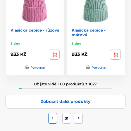
Klasická čepice - růžová
Klasická čepice -
mátová
3 dny
3 dny
933 Kč
933 Kč
Porovnat
Porovnat
Už jste viděli 60 produktů z 1827.
Zobrazit další produkty
…
1
31