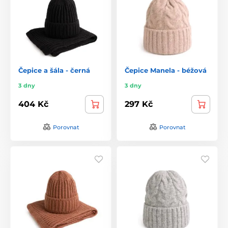
Čepice a šála - černá
Čepice Manela - béžová
3 dny
3 dny
404 Kč
297 Kč
Porovnat
Porovnat