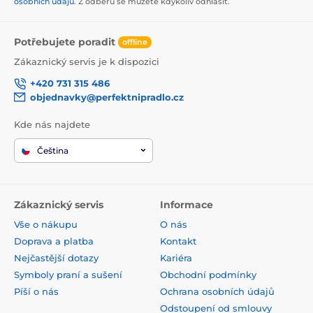
osobních údajů
. Z odběru se můžete kdykoliv odhlásit.
Potřebujete poradit
offline
Zákaznický servis je k dispozici
+420 731 315 486
objednavky@perfektnipradlo.cz
Kde nás najdete
Čeština
Zákaznický servis
Informace
Vše o nákupu
O nás
Doprava a platba
Kontakt
Nejčastější dotazy
Kariéra
Symboly praní a sušení
Obchodní podmínky
Píší o nás
Ochrana osobních údajů
Odstoupení od smlouvy