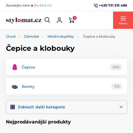
+420 731 315 486
Zavolejte nám
(Po-Pá 9-14)
0
Menu
Úvod
Dámské
Módní doplňky
Čepice a klobouky
Čepice a klobouky
Čepice
1203
Barety
103
Zobrazit další kategorie
Nejprodávanější produkty