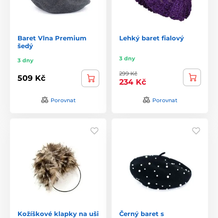
Baret Vlna Premium
Lehký baret fialový
šedý
3 dny
3 dny
299 Kč
509 Kč
234 Kč
Porovnat
Porovnat
Kožíškové klapky na uši
Černý baret s