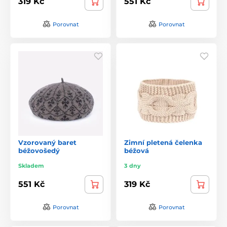
319 Kč
551 Kč
Porovnat
Porovnat
Vzorovaný baret
Zimní pletená čelenka
béžovošedý
béžová
Skladem
3 dny
551 Kč
319 Kč
Porovnat
Porovnat