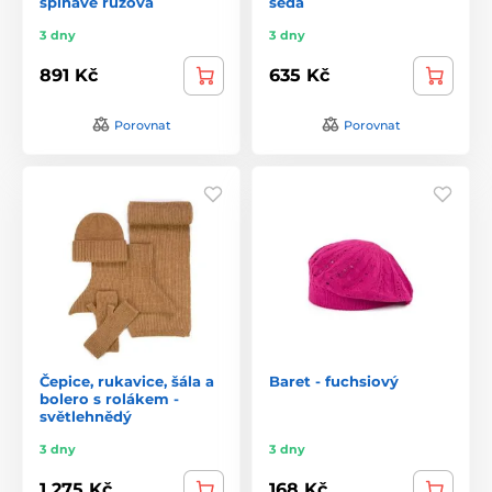
špinavě růžová
šedá
3 dny
3 dny
891 Kč
635 Kč
Porovnat
Porovnat
Čepice, rukavice, šála a
Baret - fuchsiový
bolero s rolákem -
světlehnědý
3 dny
3 dny
1 275 Kč
168 Kč