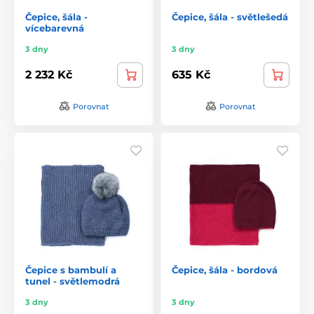
Čepice, šála -
Čepice, šála - světlešedá
vícebarevná
3 dny
3 dny
2 232 Kč
635 Kč
Porovnat
Porovnat
Čepice s bambulí a
Čepice, šála - bordová
tunel - světlemodrá
3 dny
3 dny