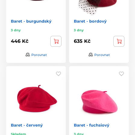
Baret - burgundský
Baret - bordový
3 dny
3 dny
446 Kč
635 Kč
Porovnat
Porovnat
Baret - červený
Baret - fuchsiový
Skladem
3 dny