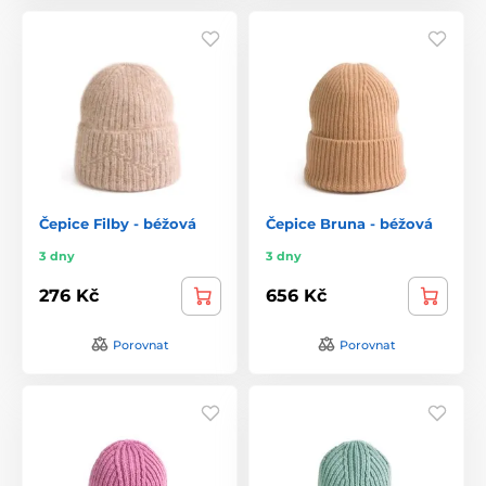
Čepice Filby - béžová
Čepice Bruna - béžová
3 dny
3 dny
276 Kč
656 Kč
Porovnat
Porovnat