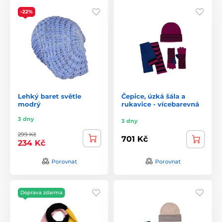
-22%
Lehký baret světle
Čepice, úzká šála a
modrý
rukavice - vícebarevná
3 dny
3 dny
299 Kč
701 Kč
234 Kč
Porovnat
Porovnat
Doprava zdarma