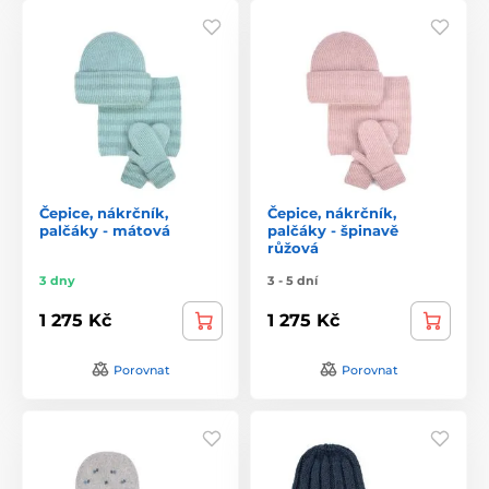
Čepice, nákrčník,
Čepice, nákrčník,
palčáky - mátová
palčáky - špinavě
růžová
3 dny
3 - 5 dní
1 275 Kč
1 275 Kč
Porovnat
Porovnat