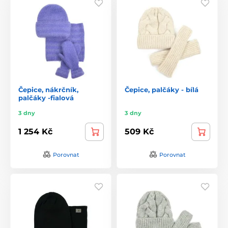
Čepice, nákrčník,
Čepice, palčáky - bílá
palčáky -fialová
3 dny
3 dny
1 254 Kč
509 Kč
Porovnat
Porovnat