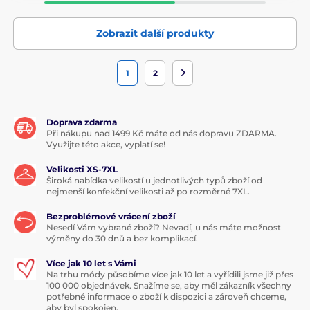
Zobrazit další produkty
1
2
Doprava zdarma
Při nákupu nad 1499 Kč máte od nás dopravu ZDARMA.
Využijte této akce, vyplatí se!
Velikosti XS-7XL
Široká nabídka velikostí u jednotlivých typů zboží od
nejmenší konfekční velikosti až po rozměrné 7XL.
Bezproblémové vrácení zboží
Nesedí Vám vybrané zboží? Nevadí, u nás máte možnost
výměny do 30 dnů a bez komplikací.
Více jak 10 let s Vámi
Na trhu módy působíme více jak 10 let a vyřídili jsme již přes
100 000 objednávek. Snažíme se, aby měl zákazník všechny
potřebné informace o zboží k dispozici a zároveň chceme,
aby byl spokojen.