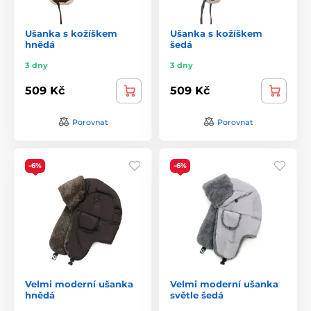
Ušanka s kožíškem
Ušanka s kožíškem
hnědá
šedá
3 dny
3 dny
509 Kč
509 Kč
Porovnat
Porovnat
-6%
-6%
Velmi moderní ušanka
Velmi moderní ušanka
hnědá
světle šedá