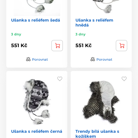
Ušanka s reliéfem šedá
Ušanka s reliéfem
hnědá
3 dny
3 dny
551 Kč
551 Kč
Porovnat
Porovnat
Ušanka s reliéfem černá
Trendy bílá ušanka s
kožíškem