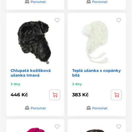
Porovnat
Porovnat
Chlupatá kožíšková
Teplá ušanka s copánky
ušanka tmavá
bílá
3 dny
3 dny
446 Kč
383 Kč
Porovnat
Porovnat