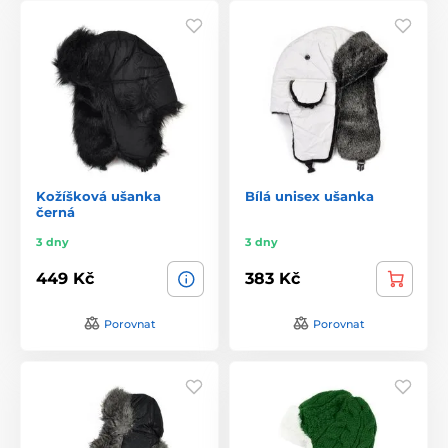
Kožíšková ušanka
Bílá unisex ušanka
černá
3 dny
3 dny
449 Kč
383 Kč
Porovnat
Porovnat