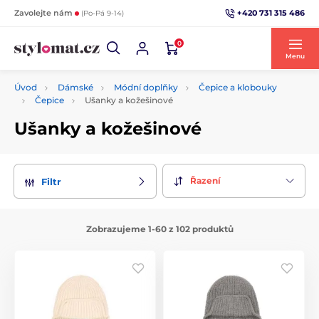
+420 731 315 486
Zavolejte nám
(Po-Pá 9-14)
0
Menu
Úvod
Dámské
Módní doplňky
Čepice a klobouky
Čepice
Ušanky a kožešinové
Ušanky a kožešinové
Řazení
Filtr
Zobrazujeme 1-60 z 102 produktů