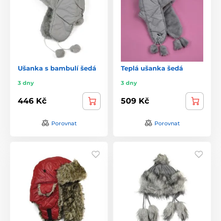
Ušanka s bambulí šedá
Teplá ušanka šedá
3 dny
3 dny
446 Kč
509 Kč
Porovnat
Porovnat