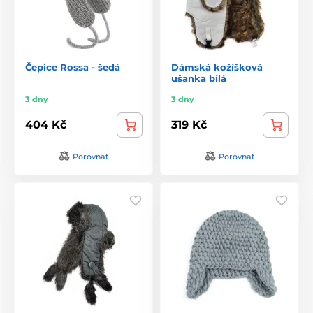
Čepice Rossa - šedá
Dámská kožíšková
ušanka bílá
3 dny
3 dny
404 Kč
319 Kč
Porovnat
Porovnat