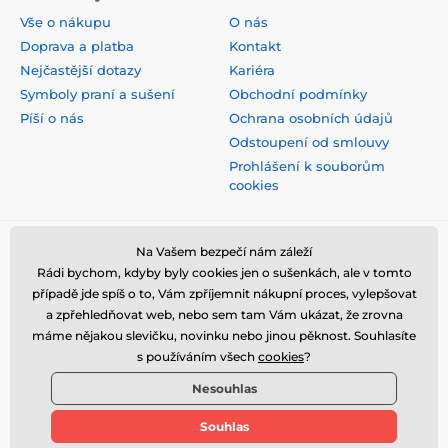
Vše o nákupu
O nás
Doprava a platba
Kontakt
Nejčastější dotazy
Kariéra
Symboly praní a sušení
Obchodní podmínky
Píší o nás
Ochrana osobních údajů
Odstoupení od smlouvy
Prohlášení k souborům
cookies
Bezpečná platba kartou
Na Vašem bezpečí nám záleží
Rádi bychom, kdyby byly cookies jen o sušenkách, ale v tomto
případě jde spíš o to, Vám zpříjemnit nákupní proces, vylepšovat
a zpřehledňovat web, nebo sem tam Vám ukázat, že zrovna
máme nějakou slevičku, novinku nebo jinou pěknost. Souhlasíte
s používáním všech
cookies
?
Nesouhlas
Souhlas
© 2026 www.stylomat.cz ⦁ E-shop vytvořila
SIMPLIA.cz