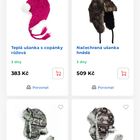
Teplá ušanka s copánky
Načechraná ušanka
růžová
hnědá
3 dny
3 dny
383 Kč
509 Kč
Porovnat
Porovnat