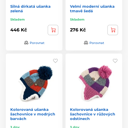
Silná dírkatá ušanka
Velmi moderní ušanka
zelená
tmavě šedá
Skladem
Skladem
446 Kč
276 Kč
Porovnat
Porovnat
Kolorovaná ušanka
Kolorovaná ušanka
šachovnice v modrých
šachovnice v růžových
barvách
odstínech
3 dny
3 dny