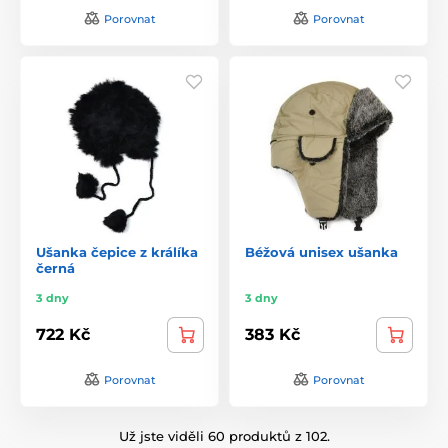
Porovnat
Porovnat
Ušanka čepice z králíka
Béžová unisex ušanka
černá
3 dny
3 dny
722 Kč
383 Kč
Porovnat
Porovnat
Už jste viděli 60 produktů z 102.