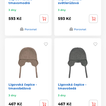
tmavomodrá
světlerůžová
3 dny
3 dny
593 Kč
593 Kč
Porovnat
Porovnat
Ligovská čepice -
Ligovská čepice -
tmavobéžová
tmavošedá
3 dny
3 dny
467 Kč
467 Kč