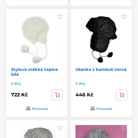
Stylová měkká čepice
Ušanka s bambulí černá
bílá
3 dny
3 dny
722 Kč
446 Kč
Porovnat
Porovnat