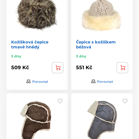
Kožíšková čepice
Čepice s kožíškem
tmavě hnědý
béžová
3 dny
3 dny
509 Kč
551 Kč
Porovnat
Porovnat