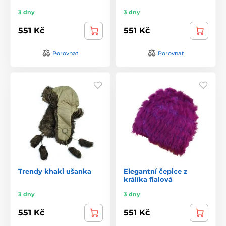
3 dny
3 dny
551 Kč
551 Kč
Porovnat
Porovnat
Trendy khaki ušanka
Elegantní čepice z
králíka fialová
3 dny
3 dny
551 Kč
551 Kč