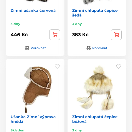
Zimní ušanka červená
Zimní chlupatá čepice
šedá
3 dny
3 dny
446 Kč
383 Kč
Porovnat
Porovnat
Ušanka Zimní výprava
Zimní chlupatá čepice
hnědá
béžová
Skladem
3 dny