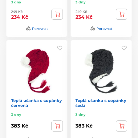
3 dny
3 dny
249 Kč
249 Kč
234 Kč
234 Kč
Porovnat
Porovnat
Teplá ušanka s copánky
Teplá ušanka s copánky
červená
šedá
3 dny
3 dny
383 Kč
383 Kč