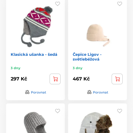
Klasická ušanka - šedá
Čepice Ligov -
světlebéžová
3 dny
3 dny
297 Kč
467 Kč
Porovnat
Porovnat