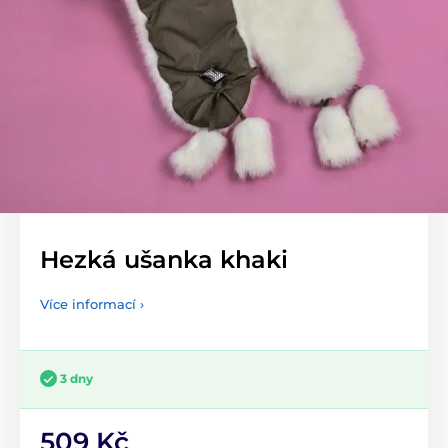
Hezká ušanka khaki
Více informací ›
3 dny
509 Kč