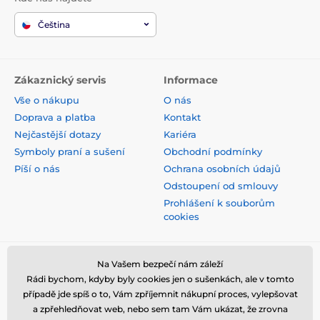
Čeština
Zákaznický servis
Informace
Vše o nákupu
O nás
Doprava a platba
Kontakt
Nejčastější dotazy
Kariéra
Symboly praní a sušení
Obchodní podmínky
Píší o nás
Ochrana osobních údajů
Odstoupení od smlouvy
Prohlášení k souborům
cookies
Bezpečná platba kartou
Na Vašem bezpečí nám záleží
Rádi bychom, kdyby byly cookies jen o sušenkách, ale v tomto
případě jde spíš o to, Vám zpříjemnit nákupní proces, vylepšovat
a zpřehledňovat web, nebo sem tam Vám ukázat, že zrovna