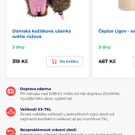
Dámská kožíšková ušanka
Čepice Ligov - s
světle růžová
3 dny
3 dny
319 Kč
467 Kč
Do košíku
Doprava zdarma
Při nákupu nad 1499 Kč máte od nás dopravu ZDARMA.
Využijte této akce, vyplatí se!
Velikosti XS-7XL
Široká nabídka velikostí u jednotlivých typů zboží od
nejmenší konfekční velikosti až po rozměrné 7XL.
Bezproblémové vrácení zboží
Nesedí Vám vybrané zboží? Nevadí, u nás máte možnost