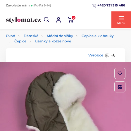
+420 731 315 486
Zavolejte nám
(Po-Pá 9-14)
0
Menu
Úvod
Dámské
Módní doplňky
Čepice a klobouky
Čepice
Ušanky a kožešinové
Výrobce