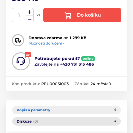
Do košíku
ks
Doprava zdarma
od
1 299 Kč
Možnosti doručení ›
Potřebujete poradit?
online
Zavolejte na
+420 731 315 486
Kód produktu:
PEU00051003
Záruka:
24 měsíců
Popis a parametry
Diskuze
(0)