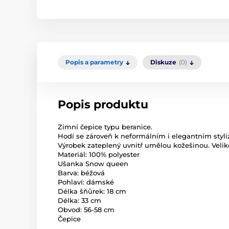
Popis a parametry
Diskuze
(0)
Popis produktu
Zimní čepice typu beranice.
Hodí se zároveň k neformálním i elegantním styli
Výrobek zateplený uvnitř umělou kožešinou. Velik
Materiál: 100% polyester
Ušanka Snow queen
Barva: béžová
Pohlaví: dámské
Délka šňůrek: 18 cm
Délka: 33 cm
Obvod: 56-58 cm
Čepice