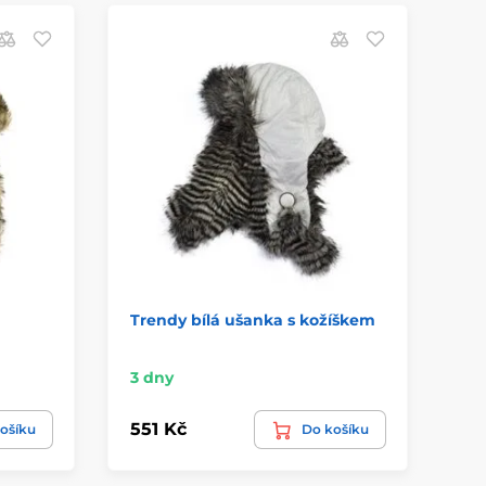
Trendy bílá ušanka s kožíškem
Pl
3 dny
3 
551 Kč
38
ošíku
Do košíku