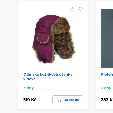
Dámská kožíšková ušanka
Pleten
vínová
3 dny
3 dny
319 Kč
383 K
Do košíku