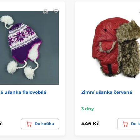
á ušanka fialovobílá
Zimní ušanka červená
3 dny
č
446 Kč
Do košíku
Do k