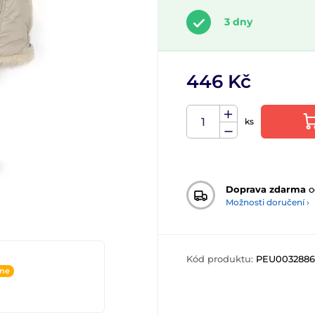
3 dny
446 Kč
ks
Doprava zdarma
o
Možnosti doručení ›
Kód produktu:
PEU0032886
ine