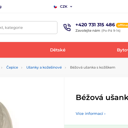
g
CZK
+420 731 315 486
offline
t, kategorie
Zavolejte nám
(Po-Pá 9-14)
Dětské
Bytov
Čepice
Ušanky a kožešinové
Béžová ušanka s kožíškem
Béžová ušank
Více informací ›