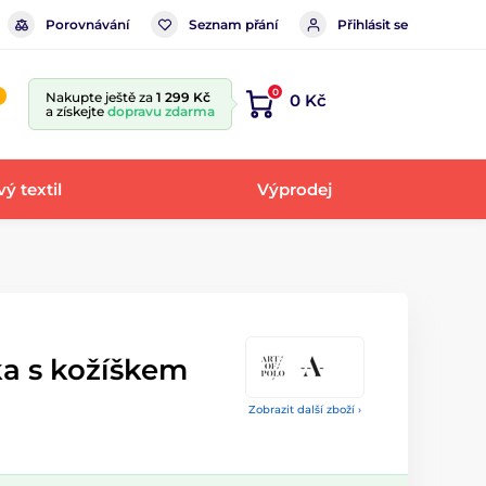
Porovnávání
Seznam přání
Přihlásit se
0
Nakupte ještě za
1 299 Kč
0 Kč
a získejte
dopravu zdarma
ý textil
Výprodej
a s kožíškem
Zobrazit další zboží ›