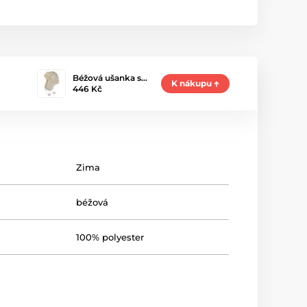
Béžová ušanka s…
K nákupu
446 Kč
Zima
béžová
100% polyester