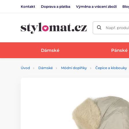
Kontakt
Doprava a platba
Výměna a vrácení zboží
Blo
Např. produk
Dámské
Pánské
Úvod
Dámské
Módní doplňky
Čepice a klobouky