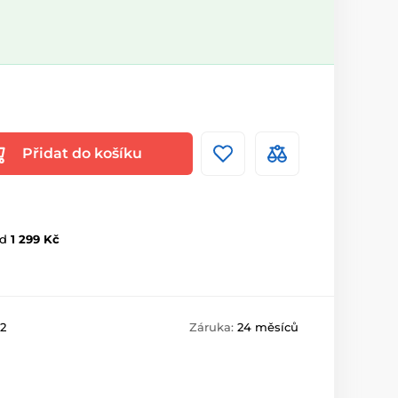
Přidat do košíku
d
1 299 Kč
2
Záruka:
24 měsíců