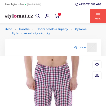
+420 731 315 486
Zavolejte nám
(Po-Pá 9-14)
0
Menu
Úvod
Pánské
Noční prádlo a župany
Pyžama
Pyžamové kalhoty a šortky
Výrobce