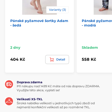
Varianty (3)
Pánské pyžamové šortky Adam
Pánské pyžamové
- šedá
- modrá
2 dny
Skladem
404 Kč
558 Kč
Detail
Doprava zdarma
Při nákupu nad 1499 Kč máte od nás dopravu ZDARMA.
Využijte této akce, vyplatí se!
Velikosti XS-7XL
Široká nabídka velikostí u jednotlivých typů zboží od
nejmenší konfekční velikosti až po rozměrné 7XL.