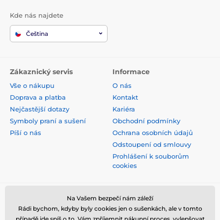
Kde nás najdete
Čeština
Zákaznický servis
Informace
Vše o nákupu
O nás
Doprava a platba
Kontakt
Nejčastější dotazy
Kariéra
Symboly praní a sušení
Obchodní podmínky
Píší o nás
Ochrana osobních údajů
Odstoupení od smlouvy
Prohlášení k souborům
cookies
Bezpečná platba kartou
Na Vašem bezpečí nám záleží
Rádi bychom, kdyby byly cookies jen o sušenkách, ale v tomto
případě jde spíš o to, Vám zpříjemnit nákupní proces, vylepšovat