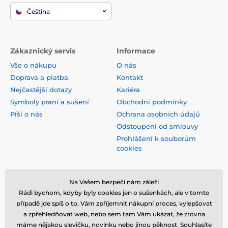
Čeština
Zákaznický servis
Informace
Vše o nákupu
O nás
Doprava a platba
Kontakt
Nejčastější dotazy
Kariéra
Symboly praní a sušení
Obchodní podmínky
Píší o nás
Ochrana osobních údajů
Odstoupení od smlouvy
Prohlášení k souborům
cookies
Bezpečná platba kartou
Na Vašem bezpečí nám záleží
Rádi bychom, kdyby byly cookies jen o sušenkách, ale v tomto
případě jde spíš o to, Vám zpříjemnit nákupní proces, vylepšovat
a zpřehledňovat web, nebo sem tam Vám ukázat, že zrovna
máme nějakou slevičku, novinku nebo jinou pěknost. Souhlasíte