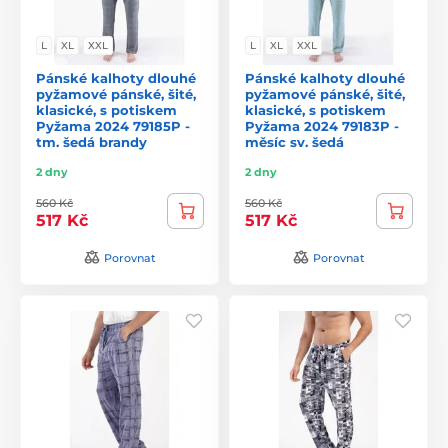
L
XL
XXL
L
XL
XXL
Pánské kalhoty dlouhé
Pánské kalhoty dlouhé
pyžamové pánské, šité,
pyžamové pánské, šité,
klasické, s potiskem
klasické, s potiskem
Pyžama 2024 79185P -
Pyžama 2024 79183P -
tm. šedá brandy
měsíc sv. šedá
2 dny
2 dny
560 Kč
560 Kč
517 Kč
517 Kč
Porovnat
Porovnat