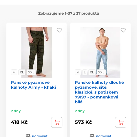
Zobrazujeme 1-37 z 37 produktů
M
XL
XXL
M
L
XL
XXL
Pánské pyžamové
Pánské kalhoty dlouhé
kalhoty Army - khaki
pyžamové, šité,
klasické, s potiskem
79197 - pomnenková
bílá
2 dny
2 dny
418 Kč
573 Kč
Porovnat
Porovnat