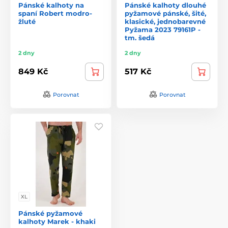
Pánské kalhoty na
Pánské kalhoty dlouhé
spaní Robert modro-
pyžamové pánské, šité,
žluté
klasické, jednobarevné
Pyžama 2023 79161P -
tm. šedá
2 dny
2 dny
849 Kč
517 Kč
Porovnat
Porovnat
XL
Pánské pyžamové
kalhoty Marek - khaki