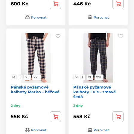
600 Kč
446 Kč
Porovnat
Porovnat
M
L
XL
XXL
M
L
XL
XXL
Pánské pyžamové
Pánské pyžamové
kalhoty Marko - béžová
kalhoty Luis - tmavě
šedá
2 dny
2 dny
558 Kč
558 Kč
Porovnat
Porovnat