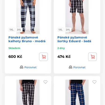
1XL
2XL
1XL
2XL
Pánské pyžamové
Pánské pyžamové
kalhoty Bruno - modrá
šortky Eduard - šedá
Skladem
2 dny
600 Kč
474 Kč
Porovnat
Porovnat