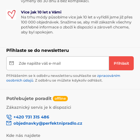
výměny do 30 dnů a bez komplikací.
Více jak 10 let s Vámi
Na trhu módy působíme více jak 10 let a vyřídili jsme již přes
100 000 objednávek. Snažíme se, aby měl zákazník všechny
potřebné informace o zboží k dispozici a zároveň chceme,
aby byl spokojen.
Přihlaste se do newsletteru
Zde napište váš e-mail
Přihlásit
Přihlášením se k odběru newsletteru souhlasíte se
zpracováním
osobních údajů
. Z odběru se můžete kdykoliv odhlásit.
Potřebujete poradit
offline
Zákaznický servis je k dispozici
+420 731 315 486
objednavky@perfektnipradlo.cz
Kde nás najdete