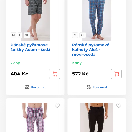
M
L
XL
M
XL
Pánské pyžamové
Pánské pyžamové
šortky Adam - šedá
kalhoty Aleš -
modrošedá
2 dny
2 dny
404 Kč
572 Kč
Porovnat
Porovnat