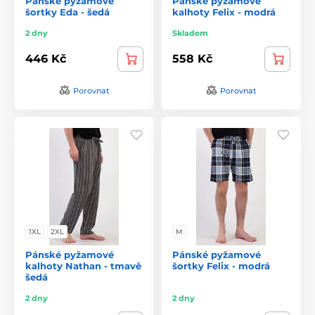
Pánské pyžamové
Pánské pyžamové
šortky Eda - šedá
kalhoty Felix - modrá
2 dny
Skladem
446 Kč
558 Kč
Porovnat
Porovnat
1XL
2XL
M
Pánské pyžamové
Pánské pyžamové
kalhoty Nathan - tmavě
šortky Felix - modrá
šedá
2 dny
2 dny