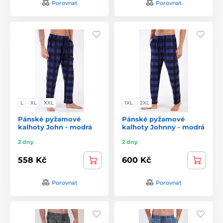
Porovnat
Porovnat
L
XL
XXL
1XL
2XL
Pánské pyžamové
Pánské pyžamové
kalhoty John - modrá
kalhoty Johnny - modrá
2 dny
2 dny
558 Kč
600 Kč
Porovnat
Porovnat