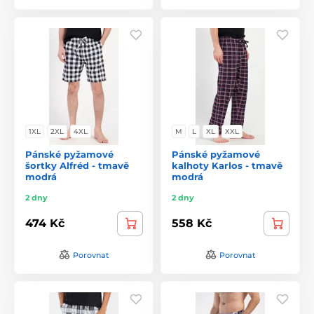
1XL
2XL
4XL
M
L
XL
XXL
Pánské pyžamové
Pánské pyžamové
šortky Alfréd - tmavě
kalhoty Karlos - tmavě
modrá
modrá
2 dny
2 dny
474 Kč
558 Kč
Porovnat
Porovnat