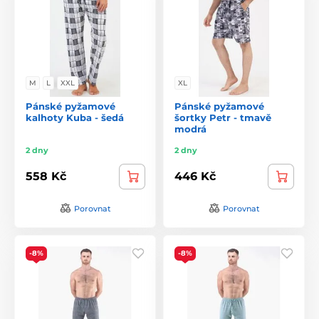
M
L
XXL
XL
Pánské pyžamové
Pánské pyžamové
kalhoty Kuba - šedá
šortky Petr - tmavě
modrá
2 dny
2 dny
558 Kč
446 Kč
Porovnat
Porovnat
-8%
-8%