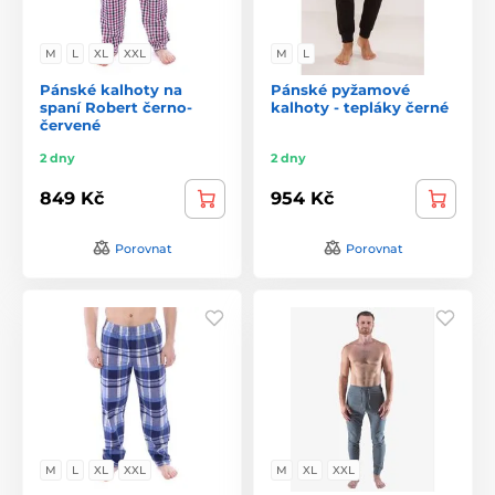
M
L
XL
XXL
M
L
Pánské kalhoty na
Pánské pyžamové
spaní Robert černo-
kalhoty - tepláky černé
červené
2 dny
2 dny
849 Kč
954 Kč
Porovnat
Porovnat
M
L
XL
XXL
M
XL
XXL