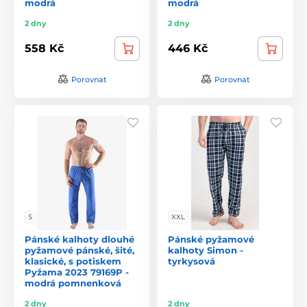
modrá
modrá
2 dny
2 dny
558 Kč
446 Kč
Porovnat
Porovnat
S
XXL
Pánské kalhoty dlouhé
Pánské pyžamové
pyžamové pánské, šité,
kalhoty Simon -
klasické, s potiskem
tyrkysová
Pyžama 2023 79169P -
modrá pomnenková
2 dny
2 dny