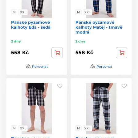
M
XXL
M
XXL
Pánské pyžamové
Pánské pyžamové
kalhoty Eda - šedá
kalhoty Matěj - tmavě
modrá
2 dny
2 dny
558 Kč
558 Kč
Porovnat
Porovnat
M
XXL
M
XXL