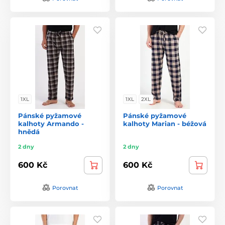
1XL
1XL
2XL
Pánské pyžamové
Pánské pyžamové
kalhoty Armando -
kalhoty Marian - béžová
hnědá
2 dny
2 dny
600 Kč
600 Kč
Porovnat
Porovnat