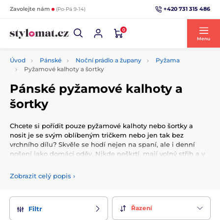
+420 731 315 486
Zavolejte nám
(Po-Pá 9-14)
0
Menu
Úvod
Pánské
Noční prádlo a župany
Pyžama
Pyžamové kalhoty a šortky
Pánské pyžamové kalhoty a
šortky
Chcete si pořídit pouze pyžamové kalhoty nebo šortky a
nosit je se svým oblíbeným tričkem nebo jen tak bez
vrchního dílu? Skvěle se hodí nejen na spaní, ale i denní
nošení jako domácí oděv. Nikde neškrtí, mají volný střih a v
pase pružnou gumu.
Zobrazit celý popis
›
Řazení
Filtr