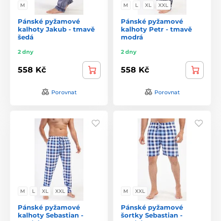
M
M
L
XL
XXL
Pánské pyžamové
Pánské pyžamové
kalhoty Jakub - tmavě
kalhoty Petr - tmavě
šedá
modrá
2 dny
2 dny
558 Kč
558 Kč
Porovnat
Porovnat
M
L
XL
XXL
M
XXL
Pánské pyžamové
Pánské pyžamové
kalhoty Sebastian -
šortky Sebastian -