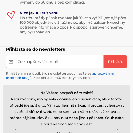
výměny do 30 dnů a bez komplikací.
Více jak 10 let s Vámi
Na trhu módy působíme více jak 10 let a vyřídili jsme již přes
100 000 objednávek. Snažíme se, aby měl zákazník všechny
potřebné informace o zboží k dispozici a zároveň chceme,
aby byl spokojen.
Přihlaste se do newsletteru
Zde napište váš e-mail
Přihlásit
Přihlášením se k odběru newsletteru souhlasíte se
zpracováním
osobních údajů
. Z odběru se můžete kdykoliv odhlásit.
Na Vašem bezpečí nám záleží
Potřebujete poradit
offline
Rádi bychom, kdyby byly cookies jen o sušenkách, ale v tomto
Zákaznický servis je k dispozici
případě jde spíš o to, Vám zpříjemnit nákupní proces, vylepšovat
a zpřehledňovat web, nebo sem tam Vám ukázat, že zrovna
+420 731 315 486
máme nějakou slevičku, novinku nebo jinou pěknost. Souhlasíte
objednavky@perfektnipradlo.cz
s používáním všech
cookies
?
Kde nás najdete