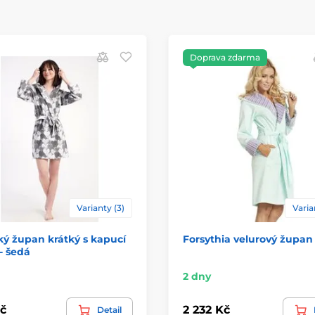
Doprava zdarma
Varianty (3)
Varia
ý župan krátký s kapucí
Forsythia velurový župan
- šedá
2 dny
č
2 232 Kč
Detail