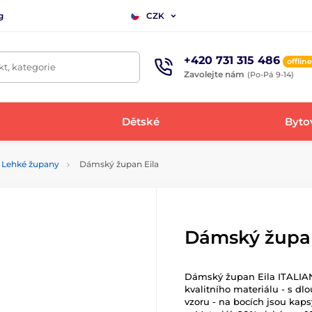
g
CZK
+420 731 315 486
offline
t, kategorie
Zavolejte nám
(Po-Pá 9-14)
Dětské
Bytov
Lehké župany
Dámský župan Eila
Dámský župan
Dámský župan Eila ITALIAN
kvalitního materiálu - s d
vzoru - na bocích jsou kaps