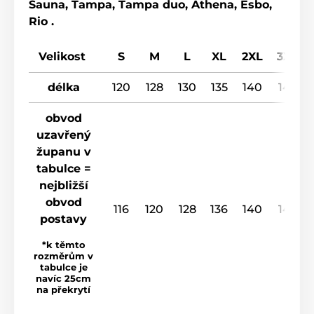
Sauna, Tampa, Tampa duo, Athena, Esbo,
Rio .
Velikost
S
M
L
XL
2XL
3XL
délka
120
128
130
135
140
145
obvod
uzavřený
županu v
tabulce =
nejbližší
obvod
116
120
128
136
140
148
postavy
*k těmto
rozměrům v
tabulce je
navíc 25cm
na překrytí