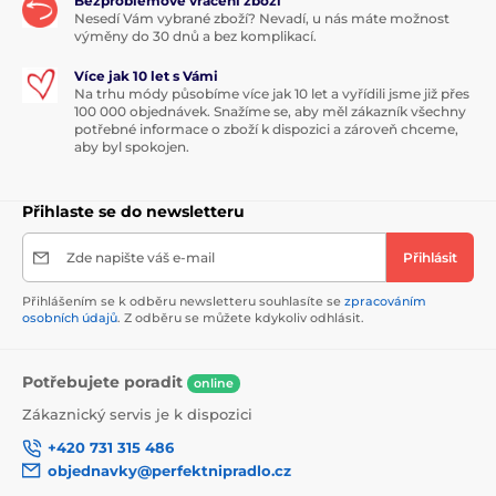
Bezproblémové vrácení zboží
Nesedí Vám vybrané zboží? Nevadí, u nás máte možnost
výměny do 30 dnů a bez komplikací.
Více jak 10 let s Vámi
Na trhu módy působíme více jak 10 let a vyřídili jsme již přes
100 000 objednávek. Snažíme se, aby měl zákazník všechny
potřebné informace o zboží k dispozici a zároveň chceme,
aby byl spokojen.
Přihlaste se do newsletteru
Zde napište váš e-mail
Přihlásit
Přihlášením se k odběru newsletteru souhlasíte se
zpracováním
osobních údajů
. Z odběru se můžete kdykoliv odhlásit.
Potřebujete poradit
online
Zákaznický servis je k dispozici
+420 731 315 486
objednavky@perfektnipradlo.cz