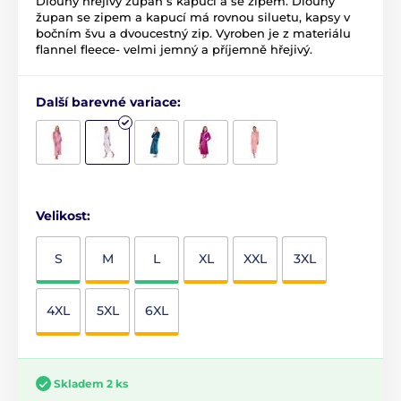
Dlouhý hřejivý župan s kapucí a se zipem. Dlouhý
župan se zipem a kapucí má rovnou siluetu, kapsy v
bočním švu a dvoucestný zip. Vyroben je z materiálu
flannel fleece- velmi jemný a příjemně hřejivý.
Další barevné variace:
Velikost:
S
M
L
XL
XXL
3XL
4XL
5XL
6XL
Skladem 2 ks