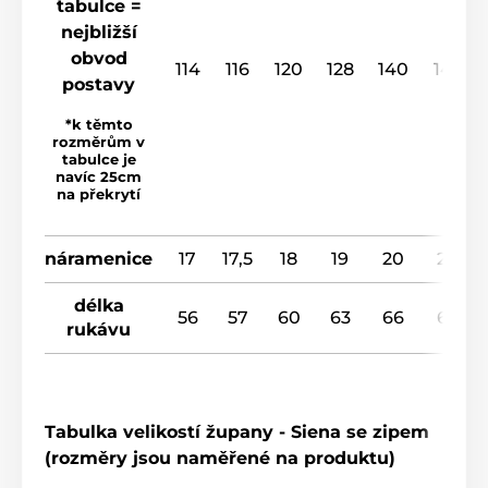
tabulce =
nejbližší
obvod
114
116
120
128
140
148
postavy
*k těmto
rozměrům v
tabulce je
navíc 25cm
na překrytí
náramenice
17
17,5
18
19
20
20
délka
56
57
60
63
66
67
rukávu
Tabulka velikostí župany - Siena se zipem
(rozměry jsou naměřené na produktu)