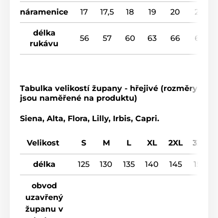
náramenice
17
17,5
18
19
20
20
délka
56
57
60
63
66
67
rukávu
Tabulka velikostí župany - hřejivé (rozměry
jsou naměřené na produktu)
Siena, Alta, Flora, Lilly, Irbis, Capri.
Velikost
S
M
L
XL
2XL
3XL
délka
125
130
135
140
145
150
obvod
uzavřený
županu v