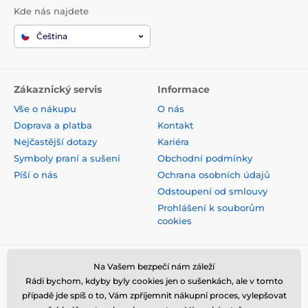
Kde nás najdete
Čeština
Zákaznický servis
Informace
Vše o nákupu
O nás
Doprava a platba
Kontakt
Nejčastější dotazy
Kariéra
Symboly praní a sušení
Obchodní podmínky
Píší o nás
Ochrana osobních údajů
Odstoupení od smlouvy
Prohlášení k souborům
cookies
Bezpečná platba kartou
Na Vašem bezpečí nám záleží
Rádi bychom, kdyby byly cookies jen o sušenkách, ale v tomto
případě jde spíš o to, Vám zpříjemnit nákupní proces, vylepšovat