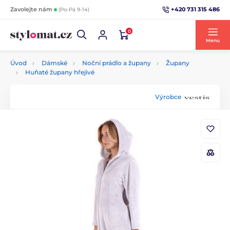
+420 731 315 486
Zavolejte nám
(Po-Pá 9-14)
0
Menu
Úvod
Dámské
Noční prádlo a župany
Župany
Huňaté župany hřejivé
Výrobce