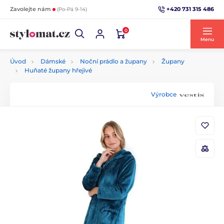
+420 731 315 486
Zavolejte nám
(Po-Pá 9-14)
0
Menu
Úvod
Dámské
Noční prádlo a župany
Župany
Huňaté župany hřejivé
Výrobce