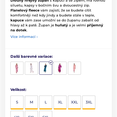
Dlouhý hřejivý župan
s kapucí a se zipem, má rovnou
siluetu, kapsy v bočním švu a dvoucestný zip.
Flanelový fleece
vám zajistí, že se budete cítit
komfortněji než kdy jindy a budete stále v teple,
kapuce
vám zase umožní se do županu zabalit od
hlavy až k patě. Župan je
huňatý
a je velmi
příjemný
na dotek
.
Více informací ›
Další barevné variace:
Velikost:
S
M
L
XL
XXL
3XL