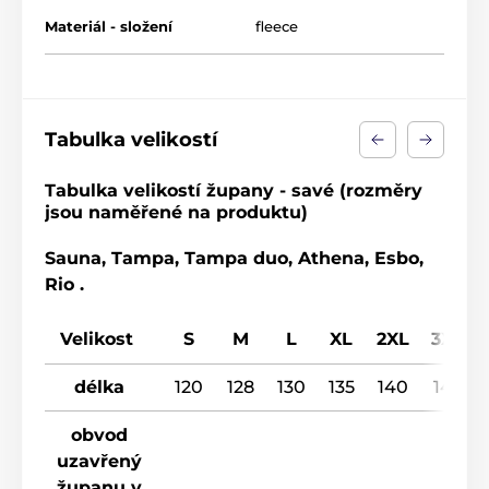
Materiál - složení
fleece
Tabulka velikostí
Tabulka velikostí župany - savé (rozměry
jsou naměřené na produktu)
Sauna, Tampa, Tampa duo, Athena, Esbo,
Rio .
Velikost
S
M
L
XL
2XL
3XL
délka
120
128
130
135
140
145
obvod
uzavřený
županu v