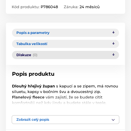
Kód produktu:
P786048
Záruka:
24 měsíců
Popis a parametry
Tabulka velikostí
Diskuze
(0)
Popis produktu
Dlouhý hřejivý župan
s kapucí a se zipem, má rovnou
siluetu, kapsy v bočním švu a dvoucestný zip.
Flanelový fleece
vám zajistí, že se budete cítit
komfortněji než kdy jindy a budete stále v teple,
kapuce
vám zase umožní se do županu zabalit od
hlavy až k patě. Župan je
huňatý
a je velmi
příjemný
na dotek
.
Zobrazit celý popis
Župany SIENA se
velmi snadno udržují
,
barvy