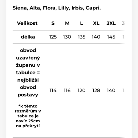
Siena, Alta, Flora, Lilly, Irbis, Capri.
Velikost
S
M
L
XL
2XL
3XL
délka
125
130
135
140
145
150
obvod
uzavřený
županu v
tabulce =
nejbližší
obvod
114
116
120
128
140
148
postavy
*k těmto
rozměrům v
tabulce je
navíc 25cm
na překrytí