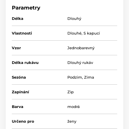
neblednou
a tvarově zůstává i po delší době
Parametry
zachovalý.
Délka
Dlouhý
Jedná se
český produkt
značky
VESTIS
.
Materiál: 100% polyester (flanelový fleece)
Vlastnosti
Dlouhé
,
S kapucí
Vzor
Jednobarevný
Produkt je zařazen v kategoriích
Délka rukávu
Dlouhý rukáv
Sezóna
Podzim
,
Zima
Zapínání
Zip
Barva
modrá
Určeno pro
ženy