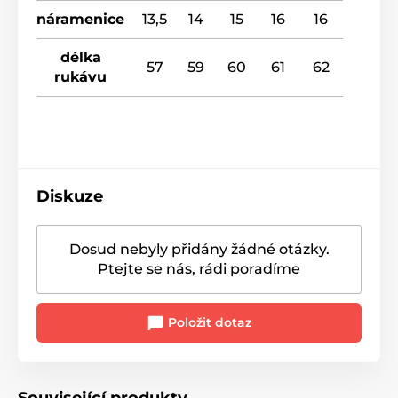
náramenice
13,5
14
15
16
16
délka
57
59
60
61
62
rukávu
Diskuze
Dosud nebyly přidány žádné otázky.
Ptejte se nás, rádi poradíme
Položit dotaz