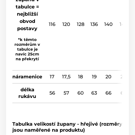
tabulce =
nejbližší
obvod
116
120
128
136
140
148
postavy
*k těmto
rozměrům v
tabulce je
navíc 25cm
na překrytí
náramenice
17
17,5
18
19
20
20
délka
56
57
60
63
66
67
rukávu
Tabulka velikostí župany - hřejivé (rozměry
jsou naměřené na produktu)