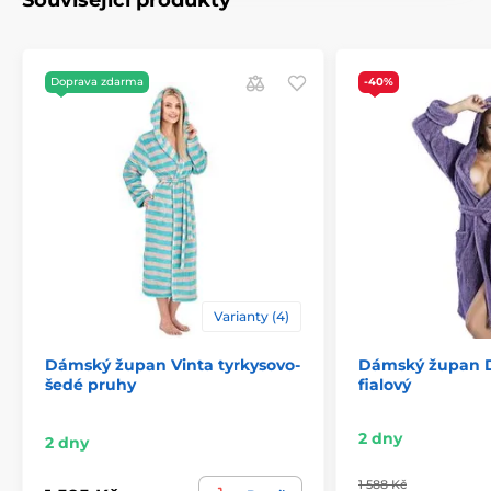
Související produkty
Doprava zdarma
-40%
Varianty (4)
Dámský župan Vinta tyrkysovo-
Dámský župan D
šedé pruhy
fialový
2 dny
2 dny
1 588 Kč