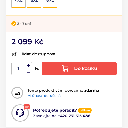
4XL
5XL
6XL
2 - 7 dní
2 099 Kč
Hlídat dostupnost
Do košíku
ks
Tento produkt vám doručíme
zdarma
Možnosti doručení ›
Potřebujete poradit?
offline
Zavolejte na
+420 731 315 486