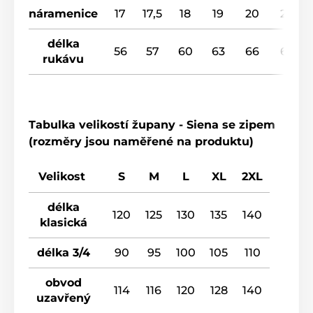
náramenice
17
17,5
18
19
20
20
délka
56
57
60
63
66
67
rukávu
Tabulka velikostí župany - Siena se zipem
(rozměry jsou naměřené na produktu)
Velikost
S
M
L
XL
2XL
délka
120
125
130
135
140
klasická
délka 3/4
90
95
100
105
110
obvod
114
116
120
128
140
uzavřený