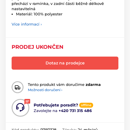
přechází v ramínka, v zadní části běžně délkově
nastavitelná
Materiál: 100% polyester
Více informací ›
PRODEJ UKONČEN
Dotaz na prodejce
Tento produkt vám doručíme
zdarma
Možnosti doručení ›
Potřebujete poradit?
offline
Zavolejte na
+420 731 315 486
Kód produktu:
P797328
Záruka:
24 měsíců