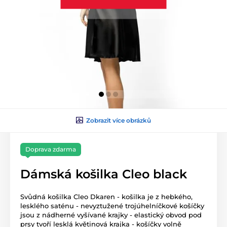
Zobrazit více obrázků
Doprava zdarma
Dámská košilka Cleo black
Svůdná košilka Cleo Dkaren - košilka je z hebkého,
lesklého saténu - nevyztužené trojúhelníčkové košíčky
jsou z nádherné vyšívané krajky - elastický obvod pod
prsy tvoří lesklá květinová krajka - košíčky volně