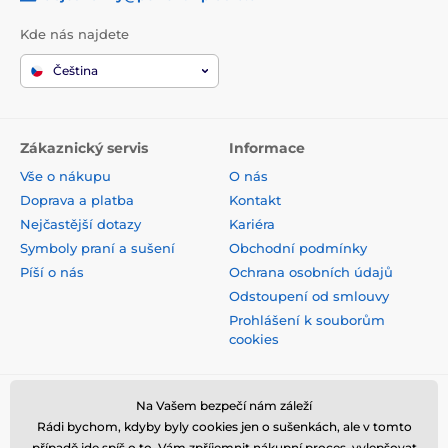
Kde nás najdete
Čeština
Zákaznický servis
Informace
Vše o nákupu
O nás
Doprava a platba
Kontakt
Nejčastější dotazy
Kariéra
Symboly praní a sušení
Obchodní podmínky
Píší o nás
Ochrana osobních údajů
Odstoupení od smlouvy
Prohlášení k souborům
cookies
Bezpečná platba kartou
Na Vašem bezpečí nám záleží
Rádi bychom, kdyby byly cookies jen o sušenkách, ale v tomto
případě jde spíš o to, Vám zpříjemnit nákupní proces, vylepšovat