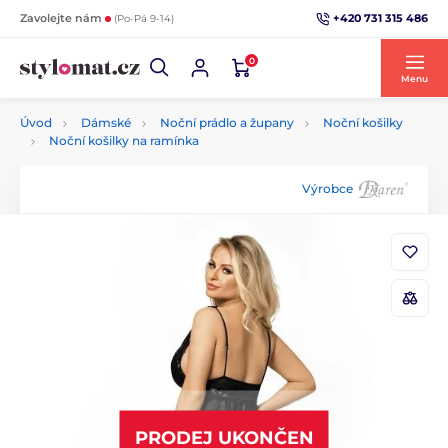
+420 731 315 486
Zavolejte nám
(Po-Pá 9-14)
0
Menu
Úvod
Dámské
Noční prádlo a župany
Noční košilky
Noční košilky na ramínka
Výrobce
PRODEJ UKONČEN