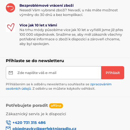
Bezproblémové vrácení zboží
Nesedí Vám vybrané zboží? Nevadí, u nás máte možnost
výměny do 30 dnů a bez komplikací.
Více jak 10 let s Vámi
Na trhu módy působíme více jak 10 let a vyřídili jsme již přes
100 000 objednávek. Snažíme se, aby měl zákazník všechny
potřebné informace o zboží k dispozici a zároveň chceme,
aby byl spokojen.
Přihlaste se do newsletteru
Zde napište váš e-mail
Přihlásit
Přihlášením se k odběru newsletteru souhlasíte se
zpracováním
osobních údajů
. Z odběru se můžete kdykoliv odhlásit.
Potřebujete poradit
offline
Zákaznický servis je k dispozici
+420 731 315 486
objednavky@perfektnipradlo.cz