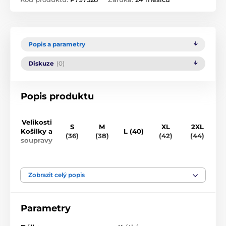
Popis a parametry
Diskuze
(0)
Popis produktu
Velikosti
S
M
XL
2XL
Košilky a
L (40)
(36)
(38)
(42)
(44)
(
soupravy
Obvod
84-
90-
96-
102-
110-
1
hrudníku
88cm
94cm
100cm
106cm
114cm
1
Zobrazit celý popis
(cm)
Obvod
80-
85-
95-
105-
110-
1
Parametry
pod prsy
85cm
90cm
100cm
110cm
115cm
1
(cm)