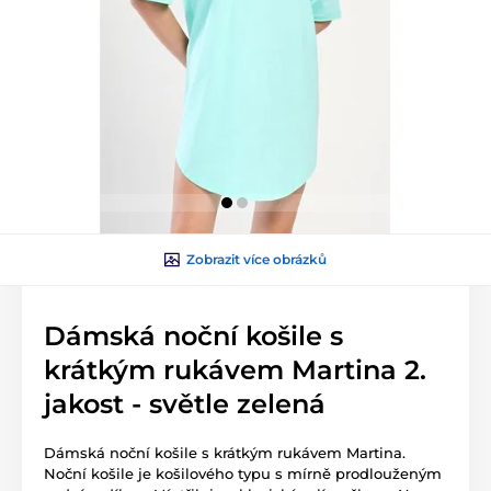
Zobrazit více obrázků
Dámská noční košile s
krátkým rukávem Martina 2.
jakost - světle zelená
Dámská noční košile s krátkým rukávem Martina.
Noční košile je košilového typu s mírně prodlouženým