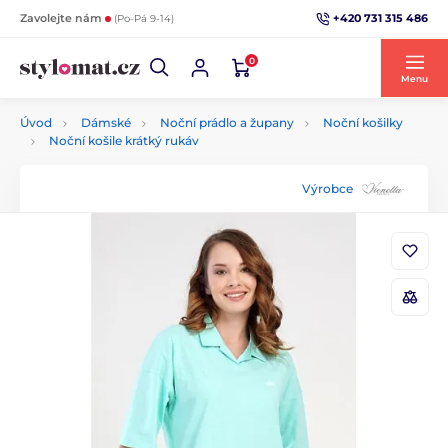
+420 731 315 486
Zavolejte nám
(Po-Pá 9-14)
0
Menu
Úvod
Dámské
Noční prádlo a župany
Noční košilky
Noční košile krátký rukáv
Výrobce