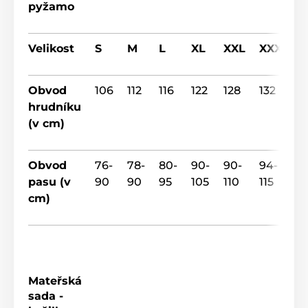
pyžamo
Velikost
S
M
L
XL
XXL
XXXL
Obvod
106
112
116
122
128
132
hrudníku
(v cm)
Obvod
76-
78-
80-
90-
90-
94-
pasu (v
90
90
95
105
110
115
cm)
Mateřská
sada -