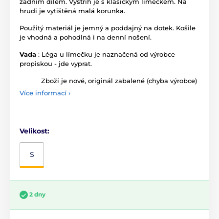
zadním dílem. Výstřih je s klasickým límečkem. Na
hrudi je vytištěná malá korunka.
Použitý materiál je jemný a poddajný na dotek. Košile
je vhodná a pohodlná i na denní nošení.
Vada
: Léga u límečku je naznačená od výrobce
propiskou - jde vyprat.
Zboží je nové, originál zabalené (chyba výrobce)
Více informací ›
Velikost:
S
2 dny