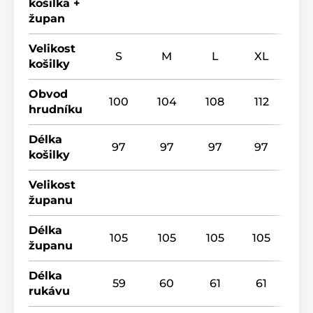
košilka +
župan
Velikost
S
M
L
XL
košilky
Obvod
100
104
108
112
hrudníku
Délka
97
97
97
97
košilky
Velikost
županu
Délka
105
105
105
105
županu
Délka
59
60
61
61
rukávu