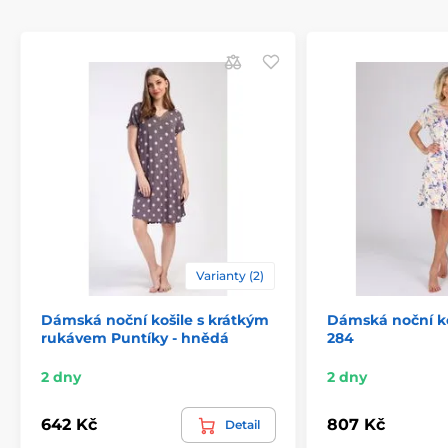
Varianty (2)
Dámská noční košile s krátkým
Dámská noční ko
rukávem Puntíky - hnědá
284
2 dny
2 dny
642 Kč
807 Kč
Detail