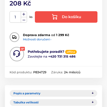
208 Kč
Do košíku
ks
Doprava zdarma
od
1 299 Kč
Možnosti doručení ›
Potřebujete poradit?
offline
Zavolejte na
+420 731 315 486
Kód produktu:
P834729
Záruka:
24 měsíců
Popis a parametry
Tabulka velikostí