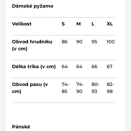
Dámské pyžamo
Velikost
S
M
L
XL
Obvod hrudníku
86
90
95
100
(v cm)
Délka trika (v cm)
64
64
66
67
Obvod pasu (v
74-
74-
80-
82-
cm)
85
90
93
98
Pánské