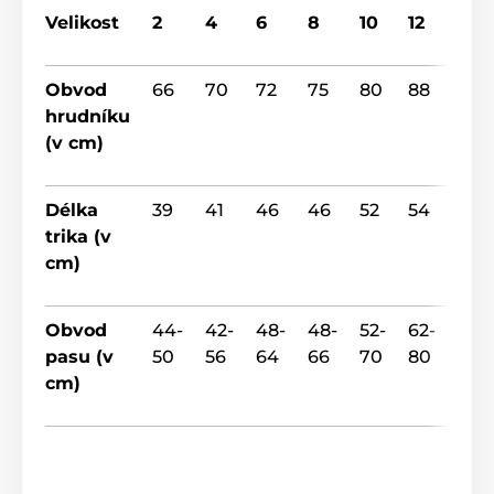
Velikost
2
4
6
8
10
12
14
Obvod
66
70
72
75
80
88
92
hrudníku
(v cm)
Délka
39
41
46
46
52
54
55
trika (v
cm)
Obvod
44-
42-
48-
48-
52-
62-
64-
pasu (v
50
56
64
66
70
80
88
cm)