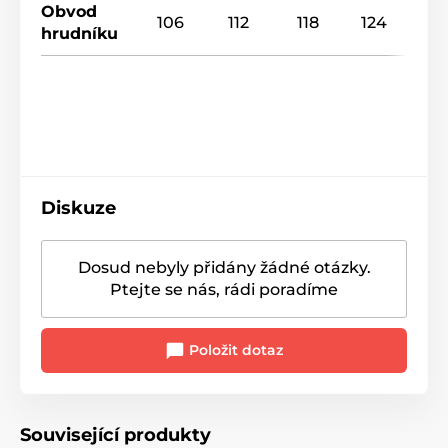
Obvod
106
112
118
124
hrudníku
Diskuze
Dosud nebyly přidány žádné otázky.
Ptejte se nás, rádi poradíme
Položit dotaz
Související produkty