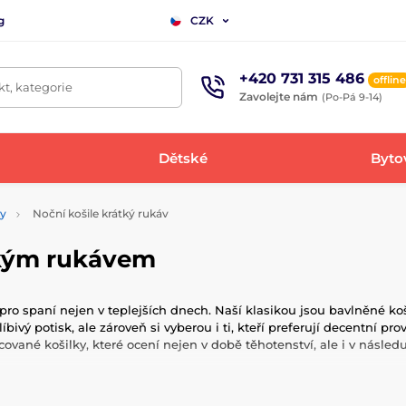
g
CZK
+420 731 315 486
offline
t, kategorie
Zavolejte nám
(Po-Pá 9-14)
Dětské
Bytov
ky
Noční košile krátký rukáv
tkým rukávem
pro spaní nejen v teplejších dnech. Naší klasikou jsou bavlněné koš
bivý potisk, ale zároveň si vyberou i ti, kteří preferují decentní pr
ané košilky, které ocení nejen v době těhotenství, ale i v následu
jemnit si tak dobu po koupeli či po ranním vstávání.