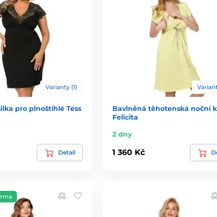
Varianty (1)
Variant
ilka pro plnoštíhlé Tess
Bavlněná těhotenská noční k
Felicita
2 dny
1 360 Kč
Detail
De
arma