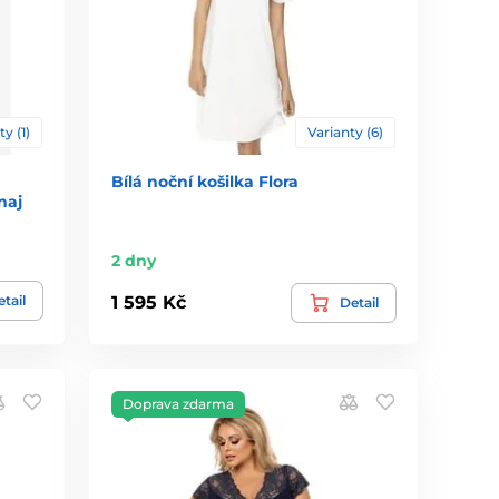
ty (1)
Varianty (6)
Bílá noční košilka Flora
naj
2 dny
tail
1 595 Kč
Detail
Doprava zdarma