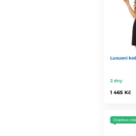
Luxusní ko
2 dny
1 465 Kč
Doprava zd