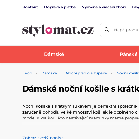
Kontakt
Doprava a platba
Výměna a vrácení zboží
Blo
Např. produk
Dámské
Pánské
Úvod
Dámské
Noční prádlo a župany
Noční košil
Dámské noční košile s krá
Noční košilka s krátkým rukávem je perfektní společník 
zaručeně pohodlí. Velké množství košilek je doplněno o lí
model s krajkou. Pro nastávající maminky máme propracov
Noční košilku je vhodné doplnit i o dámský župan a zpří
Zobrazit celý popis
›