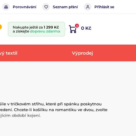
Porovnávání
Seznam přání
Přihlásit se
0
Nakupte ještě za
1 299 Kč
0 Kč
a získejte
dopravu zdarma
ý textil
Výprodej
ile v tričkovém střihu, které při spánku poskytnou
ovedení. Chcete-li košilku na romantiku ve dvou, zvolte
jícím období kojení.