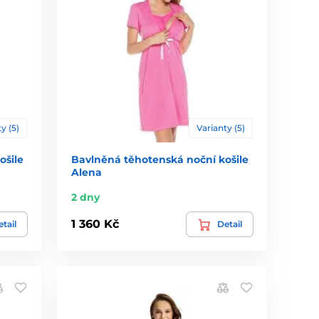
y (5)
Varianty (5)
ošile
Bavlněná těhotenská noční košile
Alena
2 dny
1 360 Kč
tail
Detail