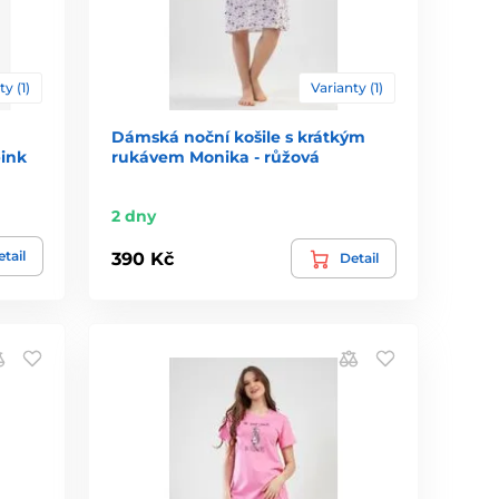
ty (1)
Varianty (1)
Dámská noční košile s krátkým
pink
rukávem Monika - růžová
2 dny
tail
390 Kč
Detail