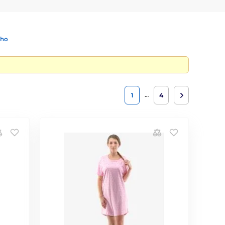
ího
…
1
4