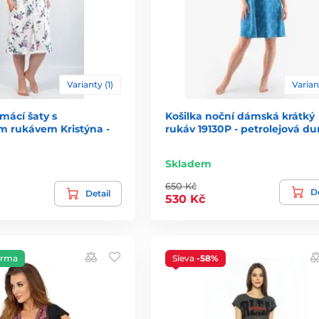
Varianty (1)
Varian
ácí šaty s
Košilka noční dámská krátký
ím rukávem Kristýna -
rukáv 19130P - petrolejová du
Skladem
650 Kč
De
Detail
530 Kč
arma
Sleva
-58%