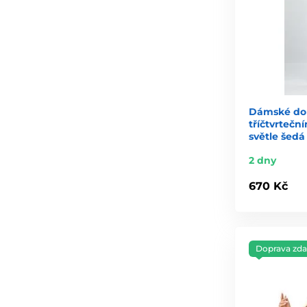
Dámské dom
tříčtvrtečn
světle šedá
2 dny
670 Kč
Doprava zd