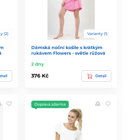
y (2)
Varianty (1)
ým
Dámská noční košile s krátkým
á
rukávem Flowers - světle růžová
2 dny
376 Kč
tail
Detail
Doprava zdarma