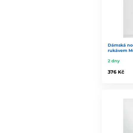
Dámská noč
rukávem Mo
2 dny
376 Kč