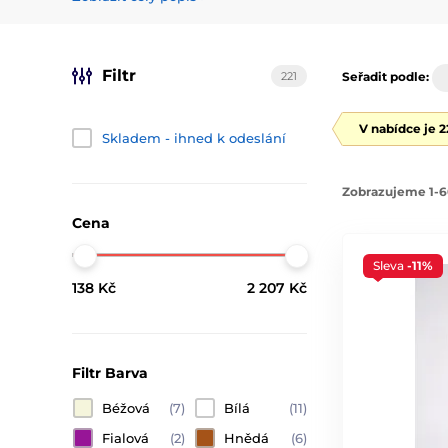
Filtr
221
Seřadit podle:
V nabídce je 
Skladem - ihned k odeslání
Zobrazujeme 1-6
Cena
Sleva
-11%
138 Kč
2 207 Kč
Filtr Barva
Béžová
(7)
Bílá
(11)
Fialová
(2)
Hnědá
(6)