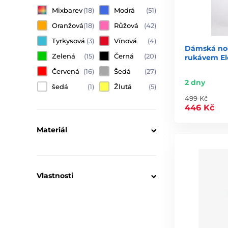
Mixbarev
(18)
Modrá
(51)
Oranžová
(18)
Růžová
(42)
Tyrkysová
(3)
Vínová
(4)
Dámská noč
Zelená
(15)
Černá
(20)
rukávem Ele
Červená
(16)
Šedá
(27)
2 dny
šedá
(1)
Žlutá
(5)
499 Kč
446 Kč
Materiál
Vlastnosti