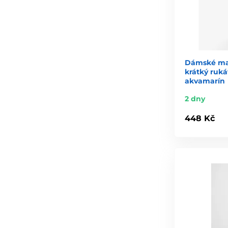
Dámské max
krátký ruká
akvamarín
2 dny
448 Kč