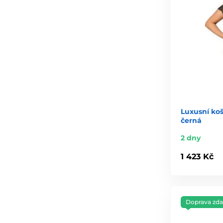
Luxusní koš
černá
2 dny
1 423 Kč
Doprava zd