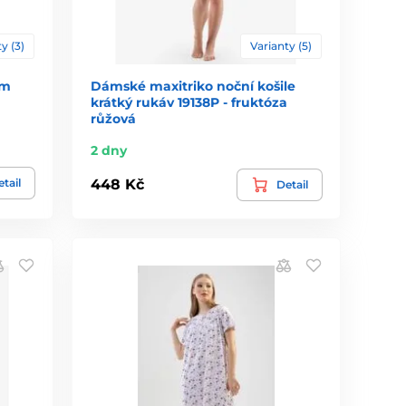
y (3)
Varianty (5)
ým
Dámské maxitriko noční košile
krátký rukáv 19138P - fruktóza
růžová
2 dny
tail
448 Kč
Detail