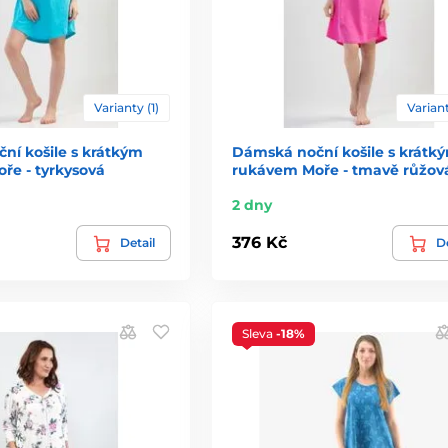
Varianty (1)
Variant
ní košile s krátkým
Dámská noční košile s krátk
ře - tyrkysová
rukávem Moře - tmavě růžov
2 dny
376 Kč
Detail
De
Sleva
-18%