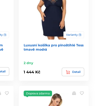
ty (1)
Varianty (1)
ým
Luxusní košilka pro plnoštíhlé Tess
vě
tmavě modrá
2 dny
tail
1 444 Kč
Detail
Doprava zdarma