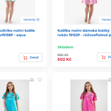
Varianty (1)
Varian
itriko noční košile
Košilka noční dámská krátký
v19138P - aqua
rukáv 19132P - růžovofialová 
Skladem
650 Kč
De
Detail
502 Kč