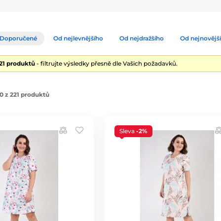
Doporučené
Od nejlevnějšího
Od nejdražšího
Od nejnovějš
221 produktů
- filtrujte výsledky přesně dle Vašich požadavků.
0 z 221 produktů
Sleva
-2%