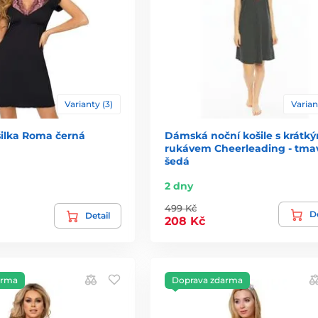
Varianty (3)
Varian
šilka Roma černá
Dámská noční košile s krátk
rukávem Cheerleading - tma
šedá
2 dny
499 Kč
De
Detail
208 Kč
arma
Doprava zdarma