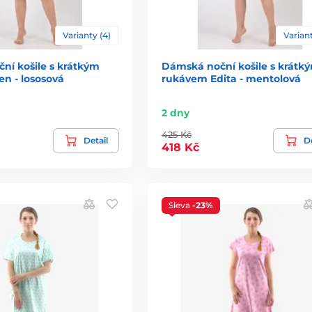
Varianty (4)
Variant
ní košile s krátkým
Dámská noční košile s krátk
n - lososová
rukávem Edita - mentolová
2 dny
425 Kč
Detail
De
418 Kč
Sleva
-23%