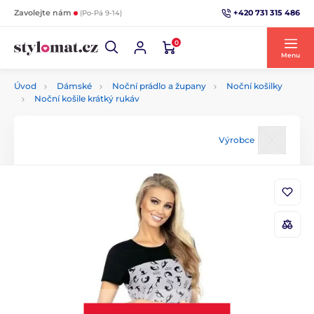
+420 731 315 486
Zavolejte nám
(Po-Pá 9-14)
0
Menu
Úvod
Dámské
Noční prádlo a župany
Noční košilky
Noční košile krátký rukáv
Výrobce