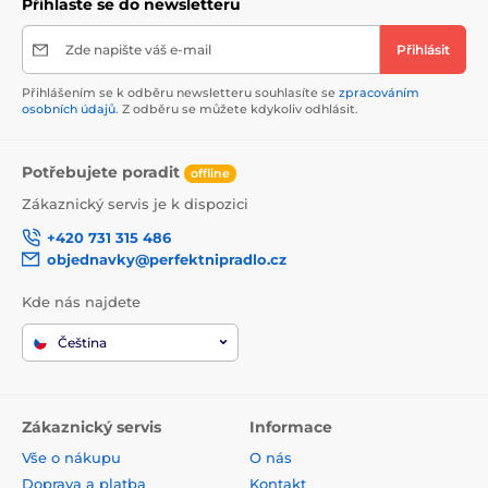
Přihlaste se do newsletteru
Zde napište váš e-mail
Přihlásit
Přihlášením se k odběru newsletteru souhlasíte se
zpracováním
osobních údajů
. Z odběru se můžete kdykoliv odhlásit.
Potřebujete poradit
offline
Zákaznický servis je k dispozici
+420 731 315 486
objednavky@perfektnipradlo.cz
Kde nás najdete
Čeština
Zákaznický servis
Informace
Vše o nákupu
O nás
Doprava a platba
Kontakt