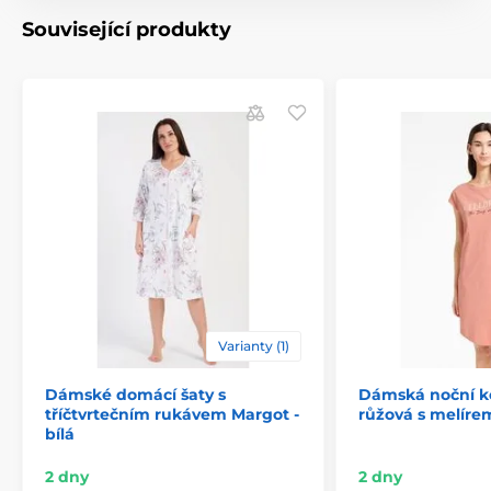
Související produkty
Varianty (1)
Dámské domácí šaty s
Dámská noční ko
tříčtvrtečním rukávem Margot -
růžová s melíre
bílá
2 dny
2 dny