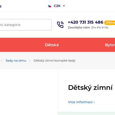
g
CZK
+420 731 315 486
offline
t, kategorie
Zavolejte nám
(Po-Pá 9-14)
Dětské
Bytov
Sady na zimu
Dětský zimní komplet šedý
Dětský zimní
Více informací ›