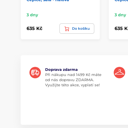
3 dny
3 dny
635 Kč
635 K
Do košíku
Doprava zdarma
Při nákupu nad 1499 Kč máte
od nás dopravu ZDARMA.
Využijte této akce, vyplatí se!