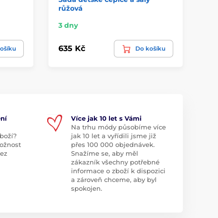
růžová
fia
3 dny
3 
635 Kč
1 
ošíku
Do košíku
ní
Více jak 10 let s Vámi
Na trhu módy působíme více
boží?
jak 10 let a vyřídili jsme již
ožnost
přes 100 000 objednávek.
bez
Snažíme se, aby měl
zákazník všechny potřebné
informace o zboží k dispozici
a zároveň chceme, aby byl
spokojen.