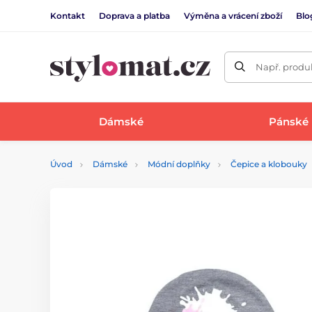
Kontakt
Doprava a platba
Výměna a vrácení zboží
Blo
Např. produk
Dámské
Pánské
Úvod
Dámské
Módní doplňky
Čepice a klobouky