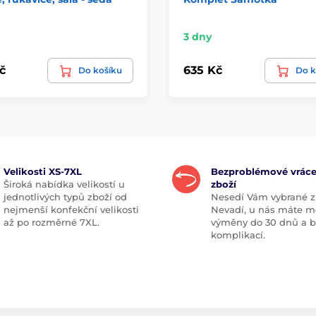
3 dny
č
635 Kč
Do košíku
Do k
Velikosti XS-7XL
Bezproblémové vráce
Široká nabídka velikostí u
zboží
jednotlivých typů zboží od
Nesedí Vám vybrané z
nejmenší konfekční velikosti
Nevadí, u nás máte m
až po rozměrné 7XL.
výměny do 30 dnů a 
komplikací.