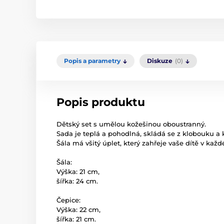
Popis a parametry
Diskuze
(0)
Popis produktu
Dětský set s umělou kožešinou oboustranný.
Sada je teplá a pohodlná, skládá se z klobouku a 
Šála má všitý úplet, který zahřeje vaše dítě v kaž
Šála:
Výška: 21 cm,
šířka: 24 cm.
Čepice:
Výška: 22 cm,
šířka: 21 cm.