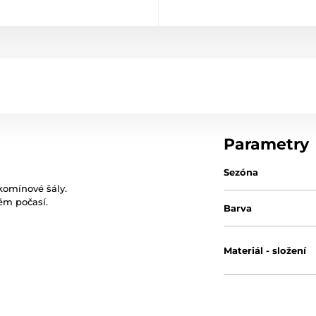
Parametry
Sezóna
komínové šály.
dém počasí.
Barva
Materiál - složení