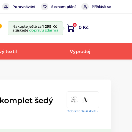
Porovnávání
Seznam přání
Přihlásit se
0
Nakupte ještě za
1 299 Kč
0 Kč
a získejte
dopravu zdarma
ý textil
Výprodej
 komplet šedý
Zobrazit další zboží ›