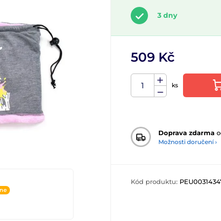
3 dny
509 Kč
ks
Doprava zdarma
o
Možnosti doručení ›
Kód produktu:
PEU0031434
ine