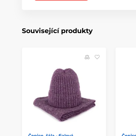
Související produkty
Čepice, šála - fialová
Čepice