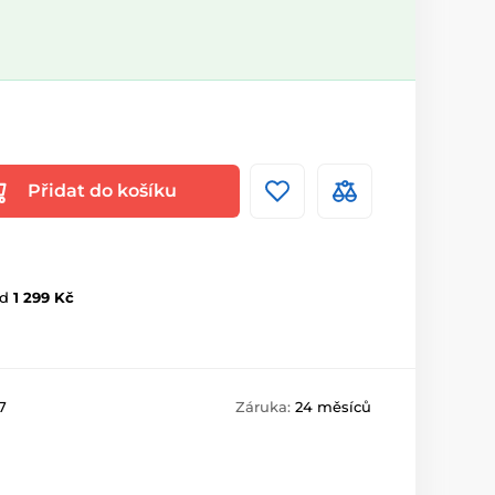
Přidat do košíku
d
1 299 Kč
7
Záruka:
24 měsíců