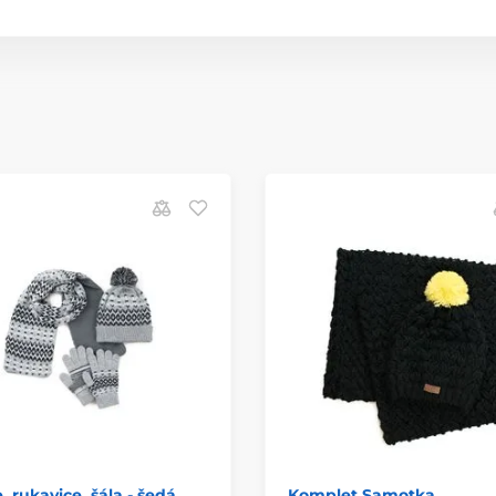
, rukavice, šála - šedá
Komplet Samotka