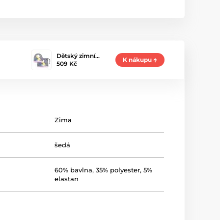
Dětský zimní…
K nákupu
509 Kč
Zima
šedá
60% bavlna, 35% polyester, 5%
elastan