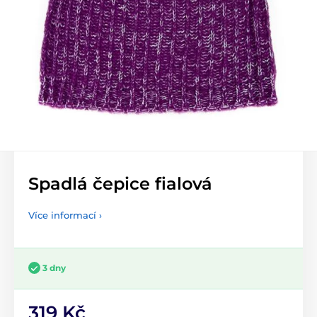
Spadlá čepice fialová
Více informací ›
3 dny
319 Kč