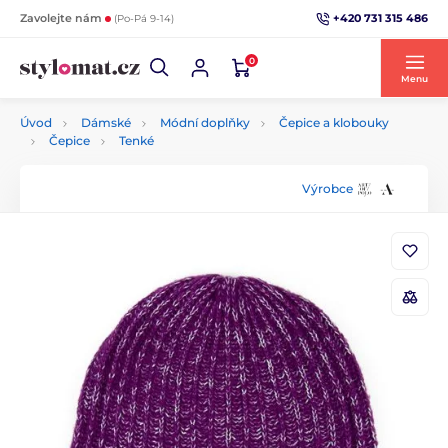
+420 731 315 486
Zavolejte nám
(Po-Pá 9-14)
0
Menu
Úvod
Dámské
Módní doplňky
Čepice a klobouky
Čepice
Tenké
Výrobce