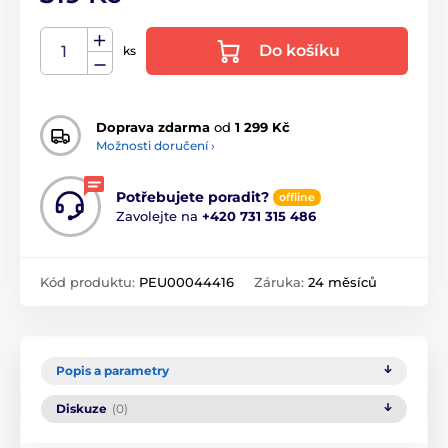
Do košíku
ks
Doprava zdarma
od
1 299 Kč
Možnosti doručení ›
Potřebujete poradit?
offline
Zavolejte na
+420 731 315 486
Kód produktu:
PEU00044416
Záruka:
24 měsíců
Popis a parametry
Diskuze
(0)