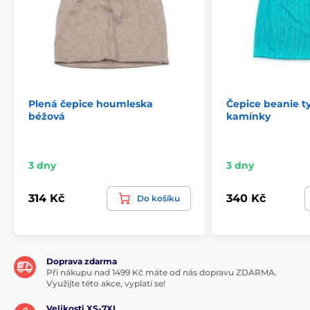
Plená čepice houmleska
Čepice beanie t
béžová
kamínky
3 dny
3 dny
314 Kč
340 Kč
Do košíku
Doprava zdarma
Při nákupu nad 1499 Kč máte od nás dopravu ZDARMA.
Využijte této akce, vyplatí se!
Velikosti XS-7XL