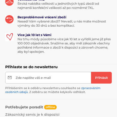
Široká nabídka velikostí u jednotlivých typů zboží od
nejmenší konfekční velikosti až po rozměrné 7XL.
Bezproblémové vrácení zboží
Nesedí Vám vybrané zboží? Nevadí, u nás máte možnost
výměny do 30 dnů a bez komplikací.
Více jak 10 let s Vámi
Na trhu módy působíme více jak 10 let a vyřídili jsme již přes
100 000 objednávek. Snažíme se, aby měl zákazník všechny
potřebné informace o zboží k dispozici a zároveň chceme,
aby byl spokojen.
Přihlaste se do newsletteru
Zde napište váš e-mail
Přihlásit
Přihlášením se k odběru newsletteru souhlasíte se
zpracováním
osobních údajů
. Z odběru se můžete kdykoliv odhlásit.
Potřebujete poradit
offline
Zákaznický servis je k dispozici