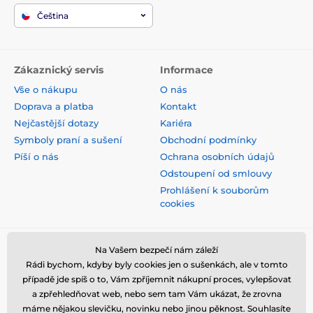
Čeština
Zákaznický servis
Informace
Vše o nákupu
O nás
Doprava a platba
Kontakt
Nejčastější dotazy
Kariéra
Symboly praní a sušení
Obchodní podmínky
Píší o nás
Ochrana osobních údajů
Odstoupení od smlouvy
Prohlášení k souborům
cookies
Bezpečná platba kartou
Na Vašem bezpečí nám záleží
Rádi bychom, kdyby byly cookies jen o sušenkách, ale v tomto
případě jde spíš o to, Vám zpříjemnit nákupní proces, vylepšovat
a zpřehledňovat web, nebo sem tam Vám ukázat, že zrovna
máme nějakou slevičku, novinku nebo jinou pěknost. Souhlasíte