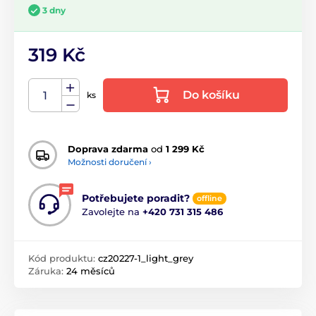
3 dny
319 Kč
Do košíku
ks
Doprava zdarma
od
1 299 Kč
Možnosti doručení ›
Potřebujete poradit?
offline
Zavolejte na
+420 731 315 486
Kód produktu:
cz20227-1_light_grey
Záruka:
24 měsíců