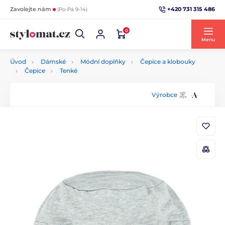
+420 731 315 486
Zavolejte nám
(Po-Pá 9-14)
0
Menu
Úvod
Dámské
Módní doplňky
Čepice a klobouky
Čepice
Tenké
Výrobce