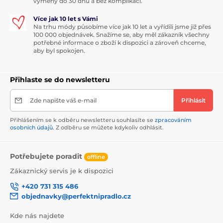
výměny do 30 dnů a bez komplikací.
Více jak 10 let s Vámi
Na trhu módy působíme více jak 10 let a vyřídili jsme již přes
100 000 objednávek. Snažíme se, aby měl zákazník všechny
potřebné informace o zboží k dispozici a zároveň chceme,
aby byl spokojen.
Přihlaste se do newsletteru
Zde napište váš e-mail
Přihlásit
Přihlášením se k odběru newsletteru souhlasíte se
zpracováním
osobních údajů
. Z odběru se můžete kdykoliv odhlásit.
Potřebujete poradit
offline
Zákaznický servis je k dispozici
+420 731 315 486
objednavky@perfektnipradlo.cz
Kde nás najdete