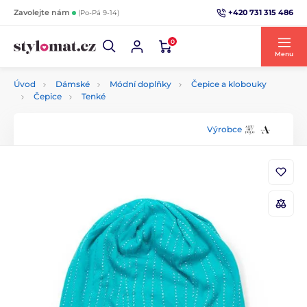
+420 731 315 486
Zavolejte nám
(Po-Pá 9-14)
0
Menu
Úvod
Dámské
Módní doplňky
Čepice a klobouky
Čepice
Tenké
Výrobce