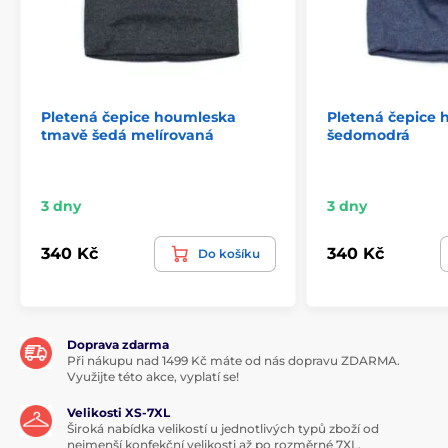
Pletená čepice houmleska
Pletená čepice
tmavě šedá melírovaná
šedomodrá
3 dny
3 dny
340 Kč
340 Kč
Do košíku
Doprava zdarma
Při nákupu nad 1499 Kč máte od nás dopravu ZDARMA.
Využijte této akce, vyplatí se!
Velikosti XS-7XL
Široká nabídka velikostí u jednotlivých typů zboží od
nejmenší konfekční velikosti až po rozměrné 7XL.