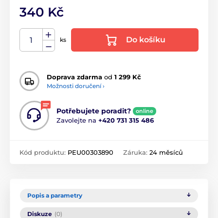
340 Kč
Do košíku
ks
Doprava zdarma
od
1 299 Kč
Možnosti doručení ›
Potřebujete poradit?
online
Zavolejte na
+420 731 315 486
Kód produktu:
PEU00303890
Záruka:
24 měsíců
Popis a parametry
Diskuze
(0)