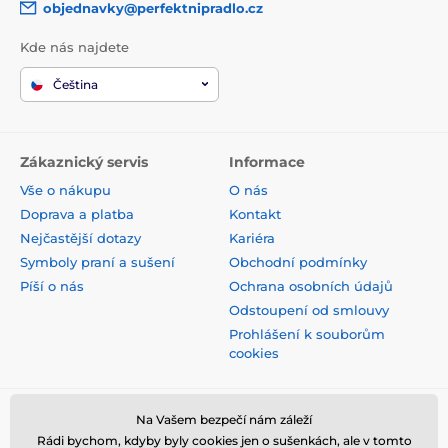
objednavky@perfektnipradlo.cz
Kde nás najdete
Čeština
Zákaznický servis
Informace
Vše o nákupu
O nás
Doprava a platba
Kontakt
Nejčastější dotazy
Kariéra
Symboly praní a sušení
Obchodní podmínky
Píší o nás
Ochrana osobních údajů
Odstoupení od smlouvy
Prohlášení k souborům
cookies
Bezpečná platba kartou
Na Vašem bezpečí nám záleží
Rádi bychom, kdyby byly cookies jen o sušenkách, ale v tomto