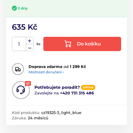
3 dny
635 Kč
Do košíku
ks
Doprava zdarma
od
1 299 Kč
Možnosti doručení ›
Potřebujete poradit?
offline
Zavolejte na
+420 731 315 486
Kód produktu:
cz19325-3_light_blue
Záruka:
24 měsíců