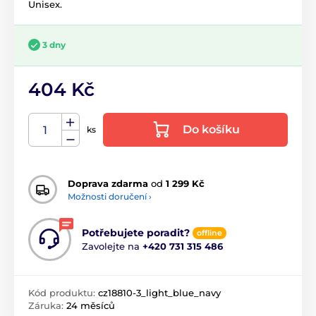
Unisex.
3 dny
404 Kč
Do košíku
ks
Doprava zdarma
od
1 299 Kč
Možnosti doručení ›
Potřebujete poradit?
offline
Zavolejte na
+420 731 315 486
Kód produktu:
cz18810-3_light_blue_navy
Záruka:
24 měsíců