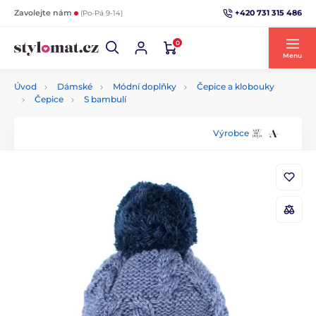
+420 731 315 486
Zavolejte nám
(Po-Pá 9-14)
0
Menu
Úvod
Dámské
Módní doplňky
Čepice a klobouky
Čepice
S bambulí
Výrobce