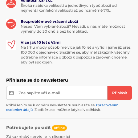
Velikosti XS-7XL
Široká nabídka velikostí u jednotlivých typů zboží od
nejmenší konfekční velikosti až po rozměrné 7XL.
Bezproblémové vrácení zboží
Nesedí Vám vybrané zboží? Nevadí, u nás máte možnost
výměny do 30 dnů a bez komplikací.
Více jak 10 let s Vámi
Na trhu módy působíme více jak 10 let a vyřídili jsme již přes
100 000 objednávek. Snažíme se, aby měl zákazník všechny
potřebné informace o zboží k dispozici a zároveň chceme,
aby byl spokojen.
Přihlaste se do newsletteru
Zde napište váš e-mail
Přihlásit
Přihlášením se k odběru newsletteru souhlasíte se
zpracováním
osobních údajů
. Z odběru se můžete kdykoliv odhlásit.
Potřebujete poradit
offline
Zákaznický servis je k dispozici