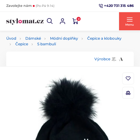
+420 731 315 486
Zavolejte nám
(Po-Pá 9-14)
0
Menu
Úvod
Dámské
Módní doplňky
Čepice a klobouky
Čepice
S bambulí
Výrobce