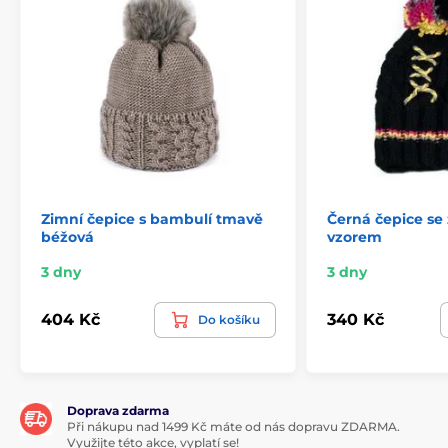
Zimní čepice s bambulí tmavě
Černá čepice se
béžová
vzorem
3 dny
3 dny
404 Kč
340 Kč
Do košíku
Doprava zdarma
Při nákupu nad 1499 Kč máte od nás dopravu ZDARMA.
Využijte této akce, vyplatí se!