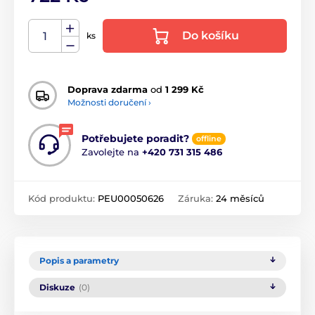
Do košíku
ks
Doprava zdarma
od
1 299 Kč
Možnosti doručení ›
Potřebujete poradit?
offline
Zavolejte na
+420 731 315 486
Kód produktu:
PEU00050626
Záruka:
24 měsíců
Popis a parametry
Diskuze
(0)