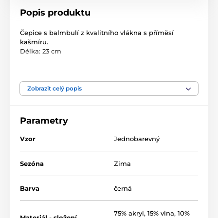
Popis produktu
Čepice s balmbulí z kvalitního vlákna s příměsí
kašmíru.
Délka: 23 cm
Velikost: univerzální dámská
Složení: 75% akryl, 15% vlna, 10% kašmír
Zobrazit celý popis
Parametry
Vzor
Jednobarevný
Sezóna
Zima
Barva
černá
75% akryl, 15% vlna, 10%
Materiál - složení