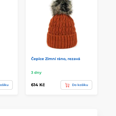
Čepice Zimní ráno, rezavá
Rů
ba
3 dny
Sk
614 Kč
61
ošíku
Do košíku