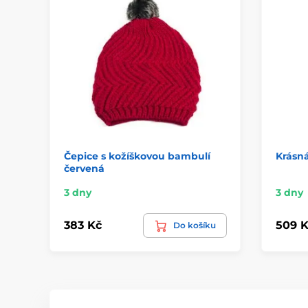
Čepice s kožíškovou bambulí
Krásná
červená
3 dny
3 dny
383 Kč
509 K
Do košíku