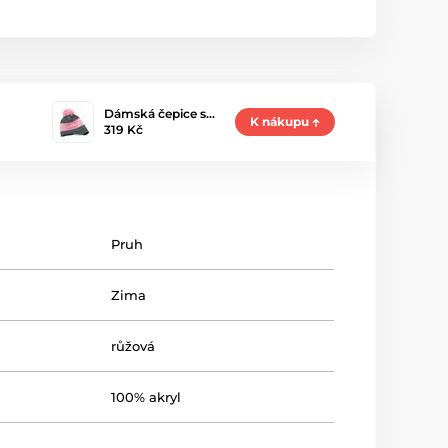
Dámská čepice s…
K nákupu
319 Kč
Pruh
Zima
růžová
100% akryl