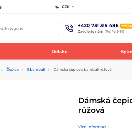
g
CZK
+420 731 315 486
offline
t, kategorie
Zavolejte nám
(Po-Pá 9-14)
Dětské
Bytov
Čepice
S bambulí
Dámská čepice s bambulí růžová
Dámská čepic
růžová
Více informací ›