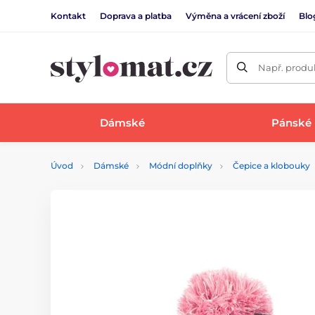
Kontakt
Doprava a platba
Výměna a vrácení zboží
Blo
Např. produk
Dámské
Pánské
Úvod
Dámské
Módní doplňky
Čepice a klobouky