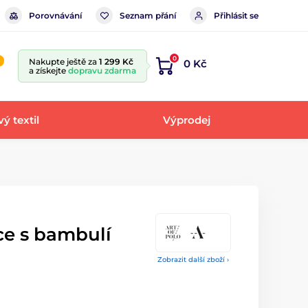
Porovnávání
Seznam přání
Přihlásit se
0
Nakupte ještě za
1 299 Kč
0 Kč
a získejte
dopravu zdarma
ý textil
Výprodej
e s bambulí
Zobrazit další zboží ›