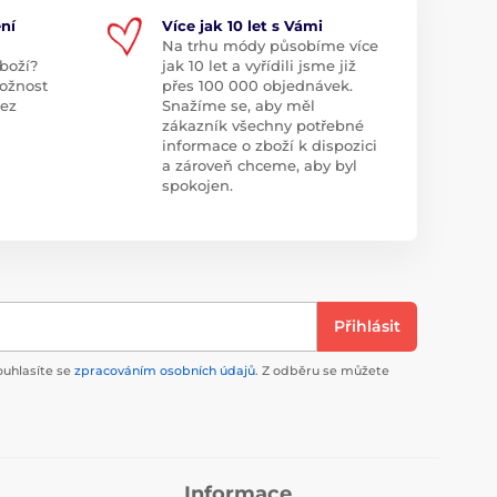
ní
Více jak 10 let s Vámi
Na trhu módy působíme více
boží?
jak 10 let a vyřídili jsme již
ožnost
přes 100 000 objednávek.
bez
Snažíme se, aby měl
zákazník všechny potřebné
informace o zboží k dispozici
a zároveň chceme, aby byl
spokojen.
Přihlásit
ouhlasíte se
zpracováním osobních údajů
. Z odběru se můžete
Informace