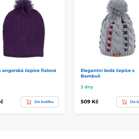
 angorská čepice fialová
Elegantní šedá čepice s
Bambulí
3 dny
č
509 Kč
Do košíku
Do k