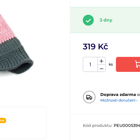
3 dny
319 Kč
ks
Doprava zdarma
o
Možnosti doručení ›
ine
Kód produktu:
PEU000539