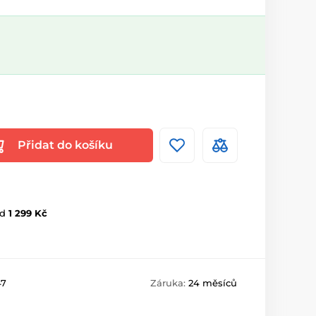
Přidat do košíku
d
1 299 Kč
47
Záruka:
24 měsíců