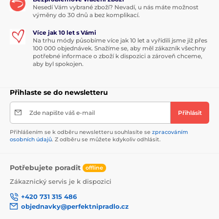
Nesedí Vám vybrané zboží? Nevadí, u nás máte možnost
výměny do 30 dnů a bez komplikací.
Více jak 10 let s Vámi
Na trhu módy působíme více jak 10 let a vyřídili jsme již přes
100 000 objednávek. Snažíme se, aby měl zákazník všechny
potřebné informace o zboží k dispozici a zároveň chceme,
aby byl spokojen.
Přihlaste se do newsletteru
Zde napište váš e-mail
Přihlásit
Přihlášením se k odběru newsletteru souhlasíte se
zpracováním
osobních údajů
. Z odběru se můžete kdykoliv odhlásit.
Potřebujete poradit
offline
Zákaznický servis je k dispozici
+420 731 315 486
objednavky@perfektnipradlo.cz