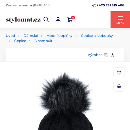
+420 731 315 486
Zavolejte nám
(Po-Pá 9-14)
0
Menu
Úvod
Dámské
Módní doplňky
Čepice a klobouky
Čepice
S bambulí
Výrobce