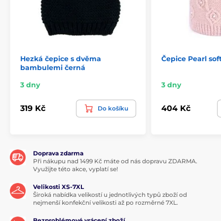
Hezká čepice s dvěma
Čepice Pearl sof
bambulemi černá
3 dny
3 dny
319 Kč
404 Kč
Do košíku
Doprava zdarma
Při nákupu nad 1499 Kč máte od nás dopravu ZDARMA.
Využijte této akce, vyplatí se!
Velikosti XS-7XL
Široká nabídka velikostí u jednotlivých typů zboží od
nejmenší konfekční velikosti až po rozměrné 7XL.
Bezproblémové vrácení zboží