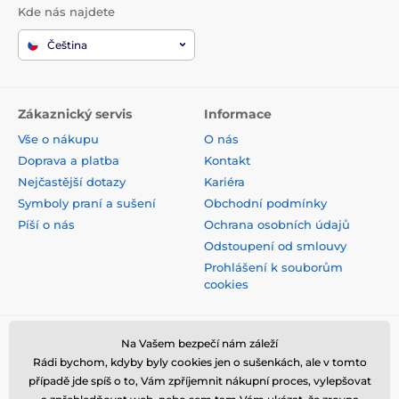
Kde nás najdete
Čeština
Zákaznický servis
Informace
Vše o nákupu
O nás
Doprava a platba
Kontakt
Nejčastější dotazy
Kariéra
Symboly praní a sušení
Obchodní podmínky
Píší o nás
Ochrana osobních údajů
Odstoupení od smlouvy
Prohlášení k souborům
cookies
Bezpečná platba kartou
Na Vašem bezpečí nám záleží
Rádi bychom, kdyby byly cookies jen o sušenkách, ale v tomto
případě jde spíš o to, Vám zpříjemnit nákupní proces, vylepšovat