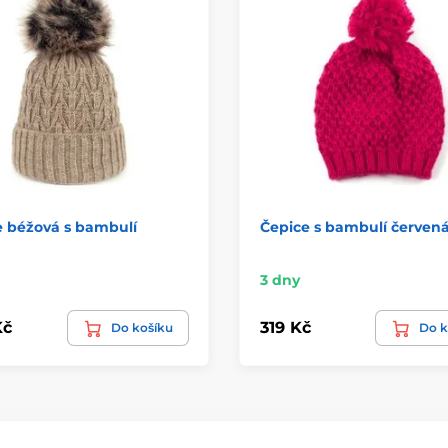
e béžová s bambulí
Čepice s bambulí červen
3 dny
Kč
319 Kč
Do košíku
Do k