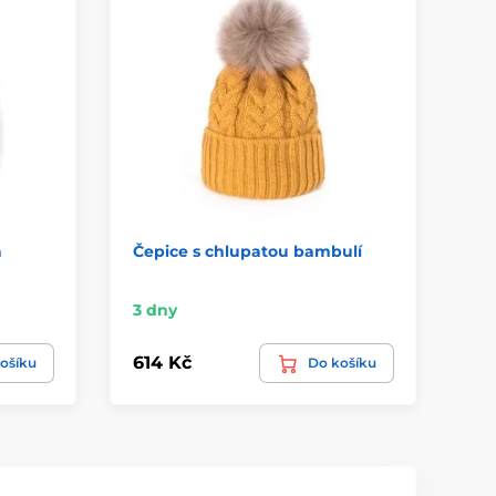
á
Čepice s chlupatou bambulí
Zi
še
3 dny
3 
614 Kč
40
ošíku
Do košíku