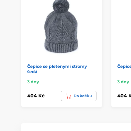
Čepice se pletenými stromy
Čepic
šedá
3 dny
3 dny
404 Kč
404 
Do košíku