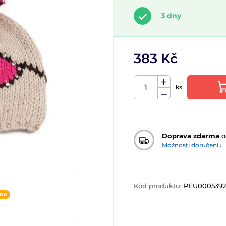
3 dny
383 Kč
ks
Doprava zdarma
o
Možnosti doručení ›
Kód produktu:
PEU0005392
ine