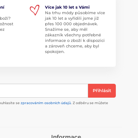
ní
Více jak 10 let s Vámi
Na trhu módy působíme více
boží?
jak 10 let a vyřídili jsme již
ožnost
přes 100 000 objednávek.
bez
Snažíme se, aby měl
zákazník všechny potřebné
informace o zboží k dispozici
a zároveň chceme, aby byl
spokojen.
Přihlásit
ouhlasíte se
zpracováním osobních údajů
. Z odběru se můžete
Informace