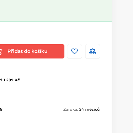
Přidat do košíku
d
1 299 Kč
8
Záruka:
24 měsíců