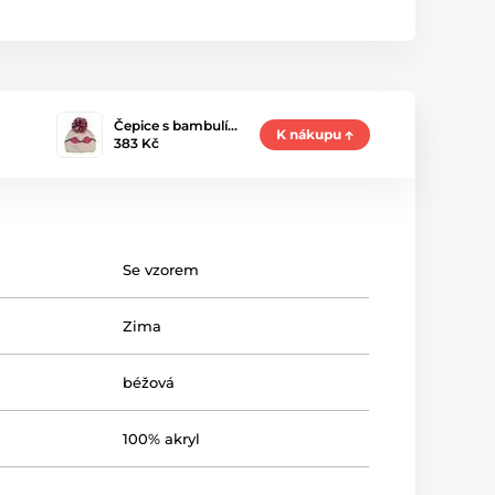
Čepice s bambulí…
K nákupu
383 Kč
Se vzorem
Zima
béžová
100% akryl