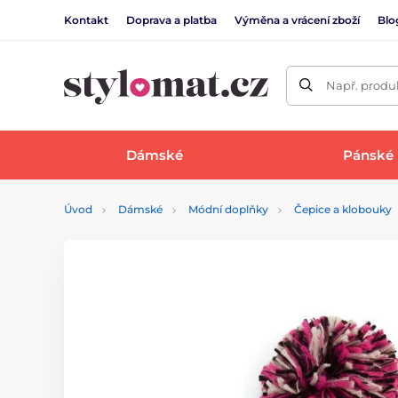
Kontakt
Doprava a platba
Výměna a vrácení zboží
Blo
Např. produk
Dámské
Pánské
Úvod
Dámské
Módní doplňky
Čepice a klobouky