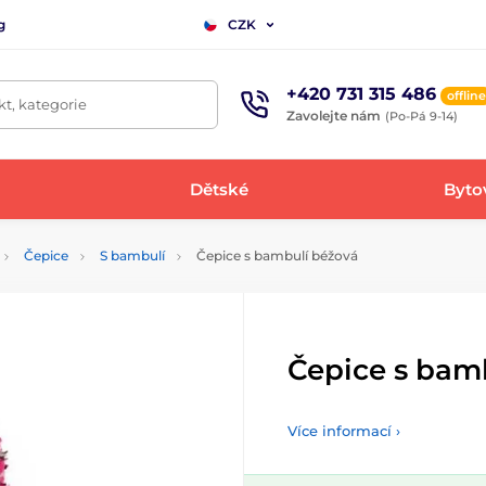
g
CZK
+420 731 315 486
offline
t, kategorie
Zavolejte nám
(Po-Pá 9-14)
Dětské
Bytov
Čepice
S bambulí
Čepice s bambulí béžová
Čepice s bam
Více informací ›