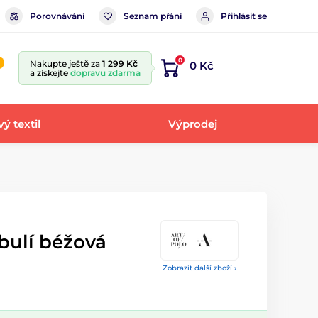
Porovnávání
Seznam přání
Přihlásit se
0
Nakupte ještě za
1 299 Kč
0 Kč
a získejte
dopravu zdarma
ý textil
Výprodej
bulí béžová
Zobrazit další zboží ›