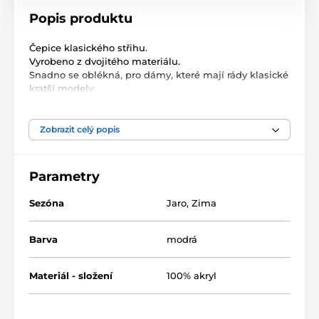
Popis produktu
Čepice klasického střihu.
Vyrobeno z dvojitého materiálu.
Snadno se oblékná, pro dámy, které mají rády klasické
kratší modely.
Délka: 23 cm
Zobrazit celý popis
Velikost: univerzální dámská
Složení: 100% akryl
Parametry
Sezóna
Jaro
,
Zima
Barva
modrá
Materiál - složení
100% akryl