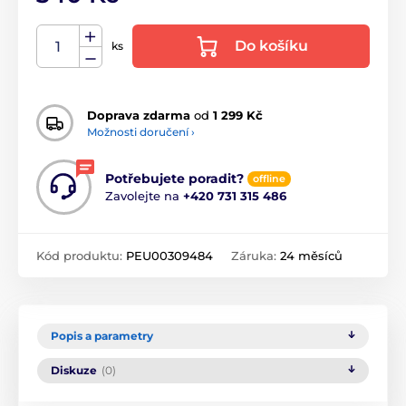
Do košíku
ks
Doprava zdarma
od
1 299 Kč
Možnosti doručení ›
Potřebujete poradit?
offline
Zavolejte na
+420 731 315 486
Kód produktu:
PEU00309484
Záruka:
24 měsíců
Popis a parametry
Diskuze
(0)