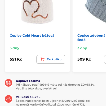
Čepice Cold Heart béžová
Čepice zdobená 
šedá
3 dny
3 dny
551 Kč
509 Kč
Do košíku
Doprava zdarma
Při nákupu nad 1499 Kč máte od nás dopravu ZDARMA.
Využijte této akce, vyplatí se!
Velikosti XS-7XL
Široká nabídka velikostí u jednotlivých typů zboží od
nejmenší konfekční velikosti až po rozměrné 7XL.