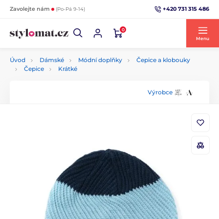
+420 731 315 486
Zavolejte nám
(Po-Pá 9-14)
0
Menu
Úvod
Dámské
Módní doplňky
Čepice a klobouky
Čepice
Krátké
Výrobce