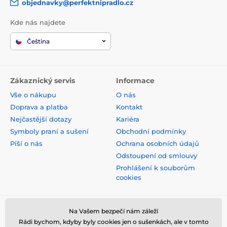
objednavky@perfektnipradlo.cz
Kde nás najdete
Čeština
Zákaznický servis
Informace
Vše o nákupu
O nás
Doprava a platba
Kontakt
Nejčastější dotazy
Kariéra
Symboly praní a sušení
Obchodní podmínky
Píší o nás
Ochrana osobních údajů
Odstoupení od smlouvy
Prohlášení k souborům
cookies
Bezpečná platba kartou
Na Vašem bezpečí nám záleží
Rádi bychom, kdyby byly cookies jen o sušenkách, ale v tomto