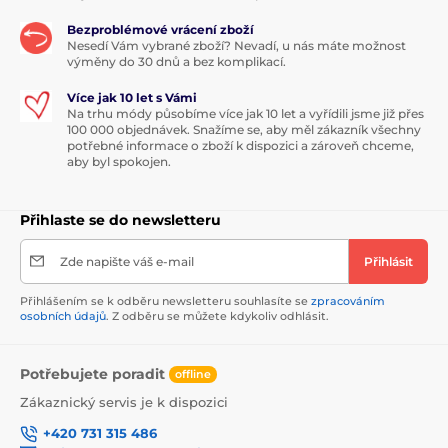
Bezproblémové vrácení zboží
Nesedí Vám vybrané zboží? Nevadí, u nás máte možnost
výměny do 30 dnů a bez komplikací.
Více jak 10 let s Vámi
Na trhu módy působíme více jak 10 let a vyřídili jsme již přes
100 000 objednávek. Snažíme se, aby měl zákazník všechny
potřebné informace o zboží k dispozici a zároveň chceme,
aby byl spokojen.
Přihlaste se do newsletteru
Zde napište váš e-mail
Přihlásit
Přihlášením se k odběru newsletteru souhlasíte se
zpracováním
osobních údajů
. Z odběru se můžete kdykoliv odhlásit.
Potřebujete poradit
offline
Zákaznický servis je k dispozici
+420 731 315 486