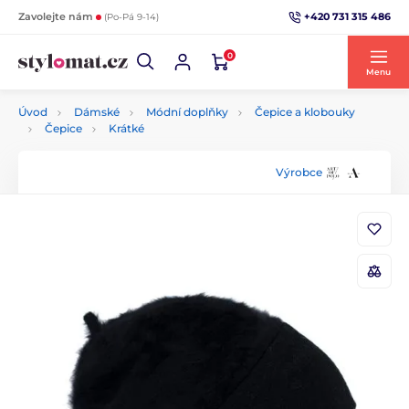
+420 731 315 486
Zavolejte nám
(Po-Pá 9-14)
0
Menu
Úvod
Dámské
Módní doplňky
Čepice a klobouky
Čepice
Krátké
Výrobce