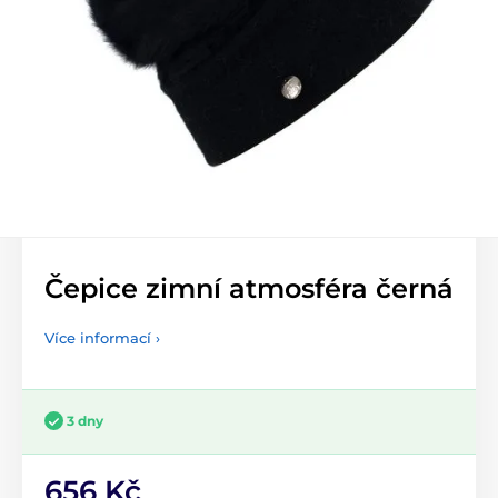
Čepice zimní atmosféra černá
Více informací ›
3 dny
656 Kč