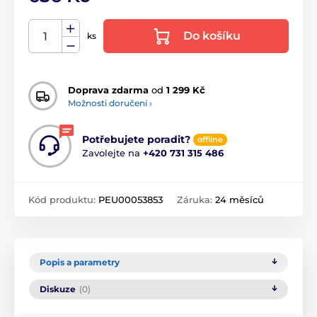
Do košíku
ks
Doprava zdarma
od
1 299 Kč
Možnosti doručení ›
Potřebujete poradit?
offline
Zavolejte na
+420 731 315 486
Kód produktu:
PEU00053853
Záruka:
24 měsíců
Popis a parametry
Diskuze
(0)