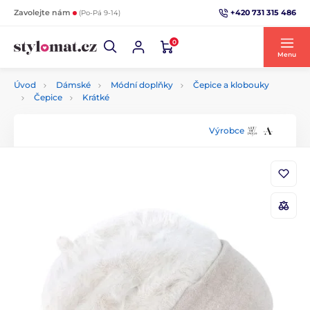
+420 731 315 486
Zavolejte nám
(Po-Pá 9-14)
0
Menu
Úvod
Dámské
Módní doplňky
Čepice a klobouky
Čepice
Krátké
Výrobce