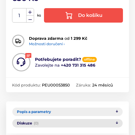
Do košíku
ks
Doprava zdarma
od
1 299 Kč
Možnosti doručení ›
Potřebujete poradit?
offline
Zavolejte na
+420 731 315 486
Kód produktu:
PEU00053850
Záruka:
24 měsíců
Popis a parametry
Diskuze
(0)