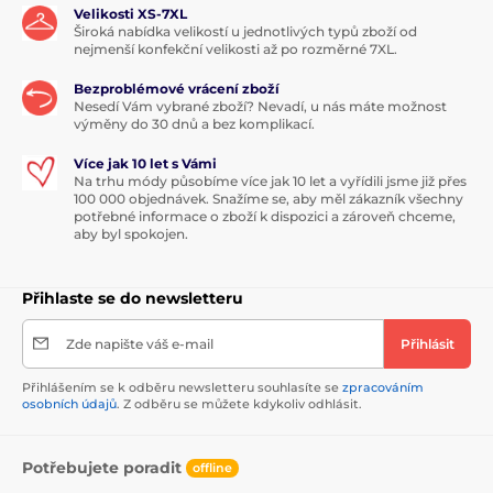
Velikosti XS-7XL
Široká nabídka velikostí u jednotlivých typů zboží od
nejmenší konfekční velikosti až po rozměrné 7XL.
Bezproblémové vrácení zboží
Nesedí Vám vybrané zboží? Nevadí, u nás máte možnost
výměny do 30 dnů a bez komplikací.
Více jak 10 let s Vámi
Na trhu módy působíme více jak 10 let a vyřídili jsme již přes
100 000 objednávek. Snažíme se, aby měl zákazník všechny
potřebné informace o zboží k dispozici a zároveň chceme,
aby byl spokojen.
Přihlaste se do newsletteru
Zde napište váš e-mail
Přihlásit
Přihlášením se k odběru newsletteru souhlasíte se
zpracováním
osobních údajů
. Z odběru se můžete kdykoliv odhlásit.
Potřebujete poradit
offline