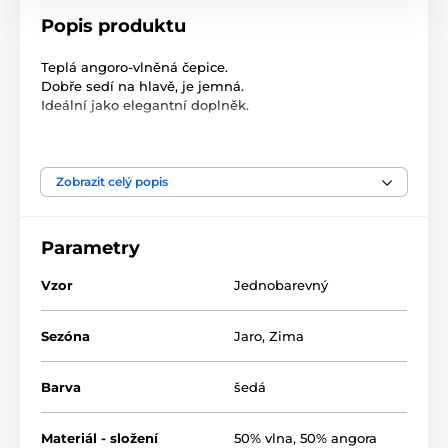
Popis produktu
Teplá angoro-vlněná čepice.
Dobře sedí na hlavě, je jemná.
Ideální jako elegantní doplněk.
Délka: 23 cm
Velikost: univerzální dámská
Zobrazit celý popis
Složení: 50% vlna, 50% angora
Parametry
Vzor
Jednobarevný
Sezóna
Jaro
,
Zima
Barva
šedá
Materiál - složení
50% vlna, 50% angora