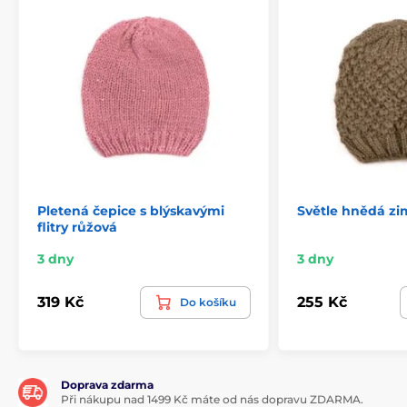
Pletená čepice s blýskavými
Světle hnědá zi
flitry růžová
3 dny
3 dny
319 Kč
255 Kč
Do košíku
Doprava zdarma
Při nákupu nad 1499 Kč máte od nás dopravu ZDARMA.