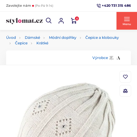
+420 731 315 486
Zavolejte nám
(Po-Pá 9-14)
0
Menu
Úvod
Dámské
Módní doplňky
Čepice a klobouky
Čepice
Krátké
Výrobce