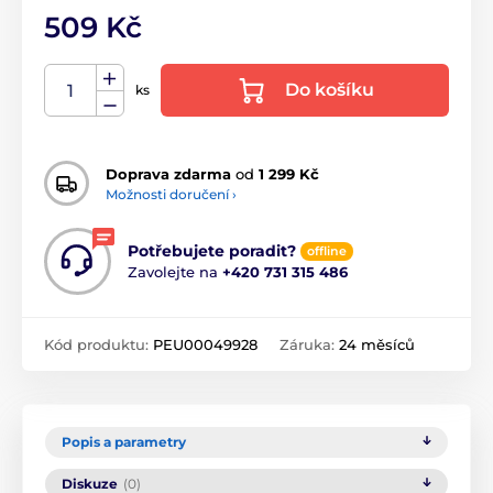
509 Kč
Do košíku
ks
Doprava zdarma
od
1 299 Kč
Možnosti doručení ›
Potřebujete poradit?
offline
Zavolejte na
+420 731 315 486
Kód produktu:
PEU00049928
Záruka:
24 měsíců
Popis a parametry
Diskuze
(0)