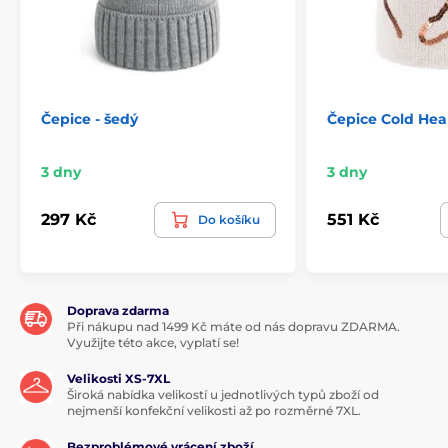
Čepice - šedý
Čepice Cold Hea
3 dny
3 dny
297 Kč
551 Kč
Do košíku
Doprava zdarma
Při nákupu nad 1499 Kč máte od nás dopravu ZDARMA.
Využijte této akce, vyplatí se!
Velikosti XS-7XL
Široká nabídka velikostí u jednotlivých typů zboží od
nejmenší konfekční velikosti až po rozměrné 7XL.
Bezproblémové vrácení zboží