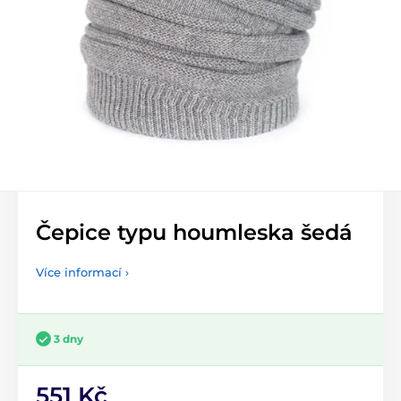
Čepice typu houmleska šedá
Více informací ›
3 dny
551 Kč