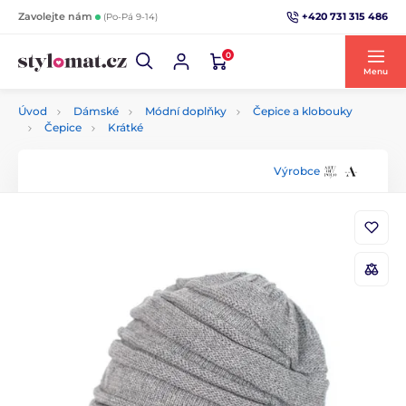
+420 731 315 486
Zavolejte nám
(Po-Pá 9-14)
0
Menu
Úvod
Dámské
Módní doplňky
Čepice a klobouky
Čepice
Krátké
Výrobce