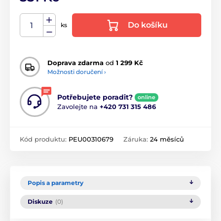
Do košíku
ks
Doprava zdarma
od
1 299 Kč
Možnosti doručení ›
Potřebujete poradit?
online
Zavolejte na
+420 731 315 486
Kód produktu:
PEU00310679
Záruka:
24 měsíců
Popis a parametry
Diskuze
(0)