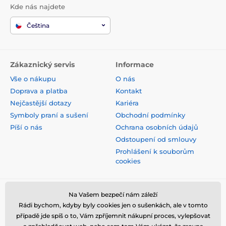
Kde nás najdete
Čeština
Zákaznický servis
Informace
Vše o nákupu
O nás
Doprava a platba
Kontakt
Nejčastější dotazy
Kariéra
Symboly praní a sušení
Obchodní podmínky
Píší o nás
Ochrana osobních údajů
Odstoupení od smlouvy
Prohlášení k souborům
cookies
Bezpečná platba kartou
Na Vašem bezpečí nám záleží
Rádi bychom, kdyby byly cookies jen o sušenkách, ale v tomto
případě jde spíš o to, Vám zpříjemnit nákupní proces, vylepšovat