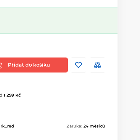
Přidat do košíku
d
1 299 Kč
ark_red
Záruka:
24 měsíců