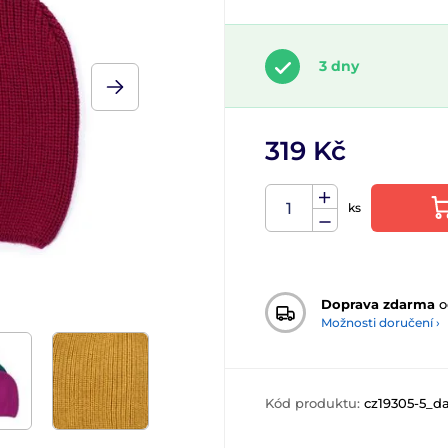
3 dny
319 Kč
ks
Doprava zdarma
o
Možnosti doručení ›
Kód produktu:
cz19305-5_d