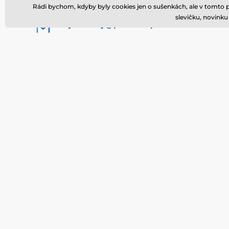
+420 731 315 486
offline
Rádi bychom, kdyby byly cookies jen o sušenkách, ale v tomto 
Zavolejte nám
Po-Pá 9-14
slevičku, novink
objednavky@perfektnipradlo.cz
nebo pište
kdykoliv
Kde nás najdete
Čeština