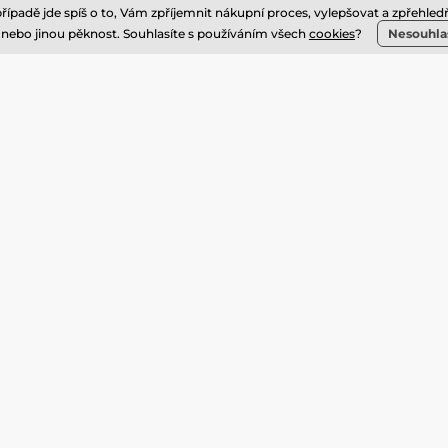
Vše o nákupu
případě jde spíš o to, Vám zpříjemnit nákupní proces, vylepšovat a zpře
u nebo jinou pěknost. Souhlasíte s používáním všech
cookies
?
Nesouhla
Doprava a platba
Nejčastější dotazy
Symboly praní a sušení
Píší o nás
Bezpečná platba kartou