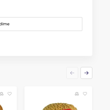
adíme