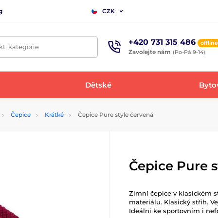
g
CZK
+420 731 315 486
offline
t, kategorie
Zavolejte nám
(Po-Pá 9-14)
Dětské
Bytov
Čepice
Krátké
Čepice Pure style červená
Čepice Pure s
Zimní čepice v klasickém 
materiálu. Klasický střih. V
Ideální ke sportovním i ne