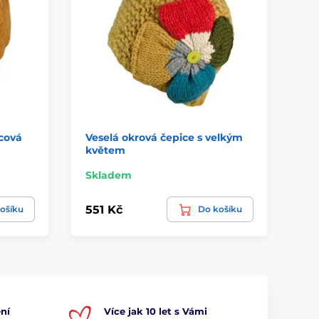
cová
Veselá okrová čepice s velkým
Me
květem
Skladem
Sk
551 Kč
50
ošíku
Do košíku
ní
Více jak 10 let s Vámi