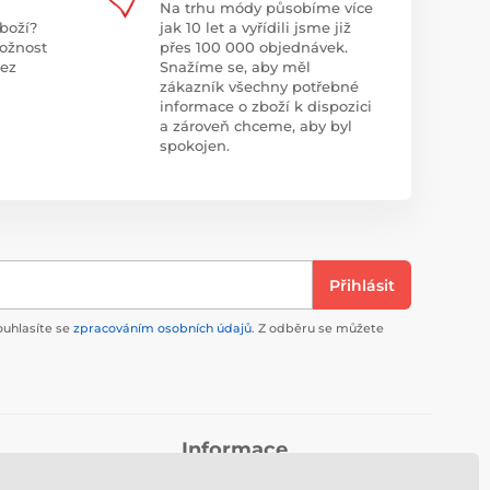
Na trhu módy působíme více
boží?
jak 10 let a vyřídili jsme již
ožnost
přes 100 000 objednávek.
bez
Snažíme se, aby měl
zákazník všechny potřebné
informace o zboží k dispozici
a zároveň chceme, aby byl
spokojen.
Přihlásit
ouhlasíte se
zpracováním osobních údajů
. Z odběru se můžete
Informace