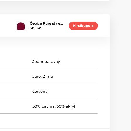
Čepice Pure style…
K nákupu
319 Kč
Jednobarevný
Jaro
,
Zima
červená
50% bavlna, 50% akryl