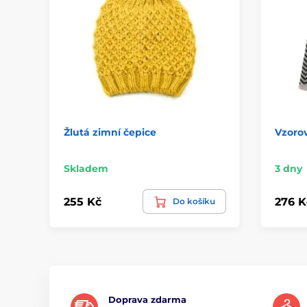
Žlutá zimní čepice
Vzoro
Skladem
3 dny
255 Kč
276 K
Do košíku
Doprava zdarma