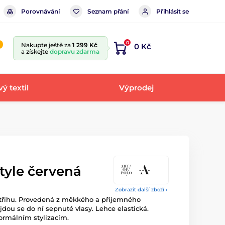
Porovnávání
Seznam přání
Přihlásit se
0
Nakupte ještě za
1 299 Kč
0 Kč
a získejte
dopravu zdarma
ý textil
Výprodej
tyle červená
Zobrazit další zboží ›
střihu. Provedená z měkkého a příjemného
ejdou se do ní sepnuté vlasy. Lehce elastická.
formálním stylizacím.