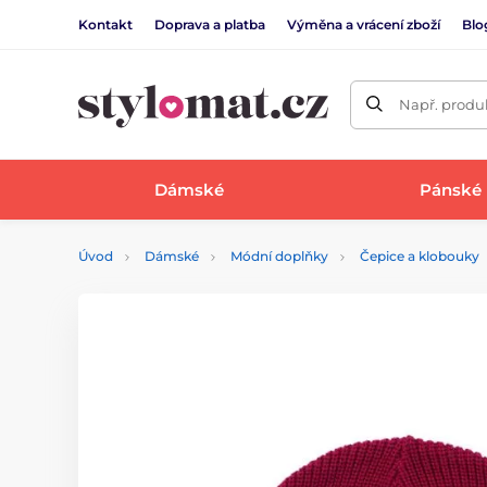
Kontakt
Doprava a platba
Výměna a vrácení zboží
Blo
Např. produk
Dámské
Pánské
Úvod
Dámské
Módní doplňky
Čepice a klobouky