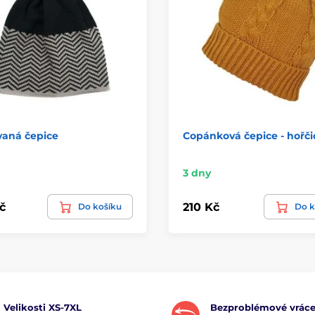
vaná čepice
Copánková čepice - hořči
3 dny
č
210 Kč
Do košíku
Do k
Velikosti XS-7XL
Bezproblémové vráce