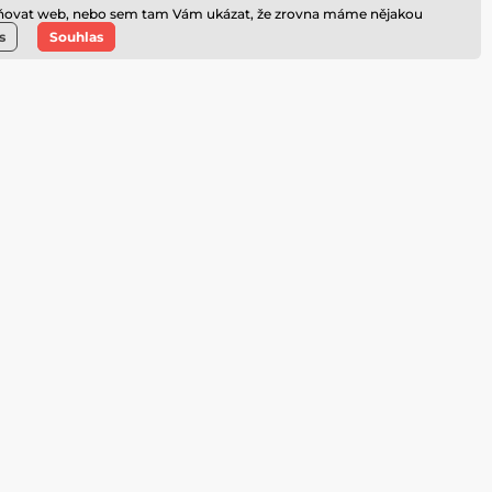
O nás
hledňovat web, nebo sem tam Vám ukázat, že zrovna máme nějakou
s
Souhlas
Kontakt
Kariéra
Obchodní podmínky
Ochrana osobních údajů
Odstoupení od smlouvy
Prohlášení k souborům cookies