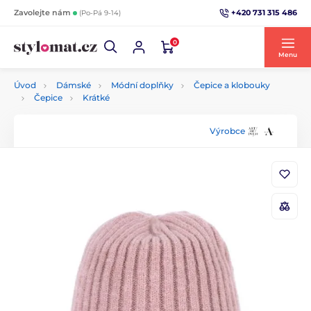
+420 731 315 486
Zavolejte nám
(Po-Pá 9-14)
0
Menu
Úvod
Dámské
Módní doplňky
Čepice a klobouky
Čepice
Krátké
Výrobce