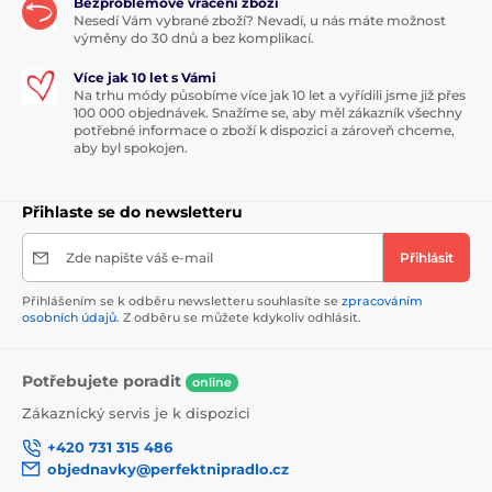
Bezproblémové vrácení zboží
Nesedí Vám vybrané zboží? Nevadí, u nás máte možnost
výměny do 30 dnů a bez komplikací.
Více jak 10 let s Vámi
Na trhu módy působíme více jak 10 let a vyřídili jsme již přes
100 000 objednávek. Snažíme se, aby měl zákazník všechny
potřebné informace o zboží k dispozici a zároveň chceme,
aby byl spokojen.
Přihlaste se do newsletteru
Zde napište váš e-mail
Přihlásit
Přihlášením se k odběru newsletteru souhlasíte se
zpracováním
osobních údajů
. Z odběru se můžete kdykoliv odhlásit.
Potřebujete poradit
online
Zákaznický servis je k dispozici
+420 731 315 486
objednavky@perfektnipradlo.cz