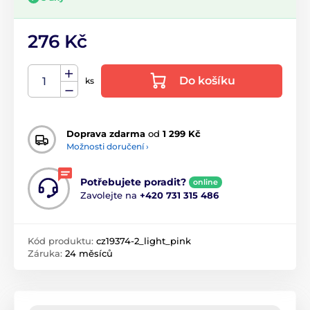
276 Kč
Do košíku
ks
Doprava zdarma
od
1 299 Kč
Možnosti doručení ›
Potřebujete poradit?
online
Zavolejte na
+420 731 315 486
Kód produktu:
cz19374-2_light_pink
Záruka:
24 měsíců