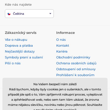
Kde nás najdete
Čeština
Zákaznický servis
Informace
Vše o nákupu
O nás
Doprava a platba
Kontakt
Nejčastější dotazy
Kariéra
Symboly praní a sušení
Obchodní podmínky
Píší o nás
Ochrana osobních údajů
Odstoupení od smlouvy
Prohlášení k souborům
cookies
Na Vašem bezpečí nám záleží
Rádi bychom, kdyby byly cookies jen o sušenkách, ale v tomto
případě jde spíš o to, Vám zpříjemnit nákupní proces, vylepšovat
Bezpečná platba kartou
a zpřehledňovat web, nebo sem tam Vám ukázat, že zrovna
máme nějakou slevičku, novinku nebo jinou pěknost. Souhlasíte
s používáním všech
cookies
?