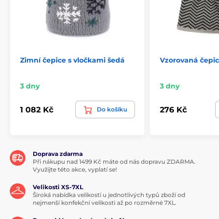
Zimní čepice s vločkami šedá
Vzorovaná čepi
3 dny
3 dny
1 082 Kč
276 Kč
Do košíku
Doprava zdarma
Při nákupu nad 1499 Kč máte od nás dopravu ZDARMA.
Využijte této akce, vyplatí se!
Velikosti XS-7XL
Široká nabídka velikostí u jednotlivých typů zboží od
nejmenší konfekční velikosti až po rozměrné 7XL.