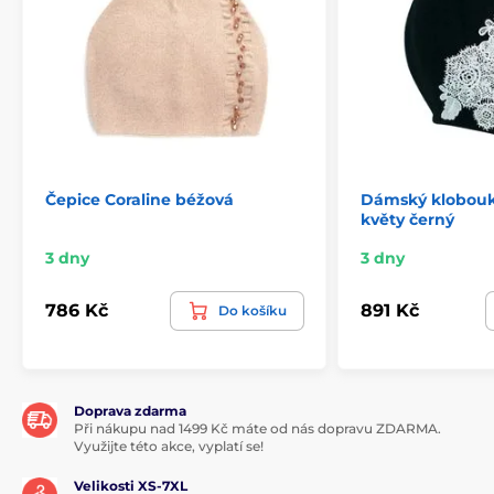
Čepice Coraline béžová
Dámský klobouk
květy černý
3 dny
3 dny
786 Kč
891 Kč
Do košíku
Doprava zdarma
Při nákupu nad 1499 Kč máte od nás dopravu ZDARMA.
Využijte této akce, vyplatí se!
Velikosti XS-7XL