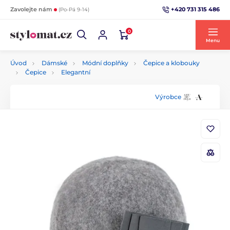
+420 731 315 486
Zavolejte nám
(Po-Pá 9-14)
0
Menu
Úvod
Dámské
Módní doplňky
Čepice a klobouky
Čepice
Elegantní
Výrobce