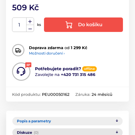
509 Kč
Do košíku
ks
Doprava zdarma
od
1 299 Kč
Možnosti doručení ›
Potřebujete poradit?
offline
Zavolejte na
+420 731 315 486
Kód produktu:
PEU00050162
Záruka:
24 měsíců
Popis a parametry
Diskuze
(0)