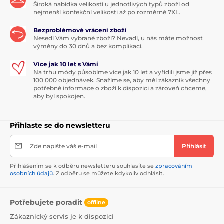
Široká nabídka velikostí u jednotlivých typů zboží od
nejmenší konfekční velikosti až po rozměrné 7XL.
Bezproblémové vrácení zboží
Nesedí Vám vybrané zboží? Nevadí, u nás máte možnost
výměny do 30 dnů a bez komplikací.
Více jak 10 let s Vámi
Na trhu módy působíme více jak 10 let a vyřídili jsme již přes
100 000 objednávek. Snažíme se, aby měl zákazník všechny
potřebné informace o zboží k dispozici a zároveň chceme,
aby byl spokojen.
Přihlaste se do newsletteru
Zde napište váš e-mail
Přihlásit
Přihlášením se k odběru newsletteru souhlasíte se
zpracováním
osobních údajů
. Z odběru se můžete kdykoliv odhlásit.
Potřebujete poradit
offline
Zákaznický servis je k dispozici