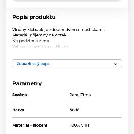
Popis produktu
Vlněný klobouk je zdoben dvěma mašličkami.
Materiál příjemný na dotek.
Na podzim a zimu.
Velikost: dámská, cca 58 cm
Materiál: 100% vlna
Velikost: univerzální dámská
Zobrazit celý popis
Složení: 100% vlna
Produkt je zařazen v kategoriích
Parametry
Sezóna
Jaro
,
Zima
Barva
šedá
Materiál - složení
100% vlna