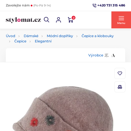
+420 731 315 486
Zavolejte nám
(Po-Pá 9-14)
0
Menu
Úvod
Dámské
Módní doplňky
Čepice a klobouky
Čepice
Elegantní
Výrobce