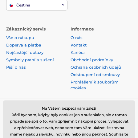
Čeština
Zákaznický servis
Informace
Vše o nákupu
O nás
Doprava a platba
Kontakt
Nejčastější dotazy
Kariéra
Symboly praní a sušení
Obchodní podmínky
Píší o nás
Ochrana osobních údajů
Odstoupení od smlouvy
Prohlášení k souborům
cookies
Bezpečná platba kartou
Na Vašem bezpečí nám záleží
Rádi bychom, kdyby byly cookies jen o sušenkách, ale v tomto
případě jde spíš o to, Vám zpříjemnit nákupní proces, vylepšovat
a zpřehledňovat web, nebo sem tam Vám ukázat, že zrovna
máme nějakou slevičku, novinku nebo jinou pěknost. Souhlasíte