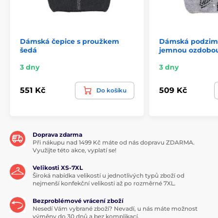
Dámská čepice s proužkem
Dámská podzimn
šedá
jemnou ozdobo
3 dny
3 dny
551 Kč
509 Kč
Do košíku
Doprava zdarma
Při nákupu nad 1499 Kč máte od nás dopravu ZDARMA.
Využijte této akce, vyplatí se!
Velikosti XS-7XL
Široká nabídka velikostí u jednotlivých typů zboží od
nejmenší konfekční velikosti až po rozměrné 7XL.
Bezproblémové vrácení zboží
Nesedí Vám vybrané zboží? Nevadí, u nás máte možnost
výměny do 30 dnů a bez komplikací.