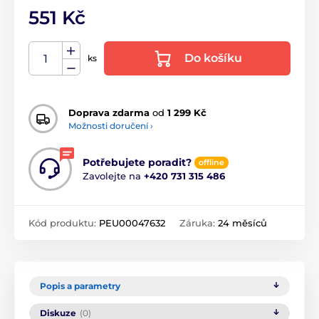
551 Kč
Do košíku
ks
Doprava zdarma
od
1 299 Kč
Možnosti doručení ›
Potřebujete poradit?
offline
Zavolejte na
+420 731 315 486
Kód produktu:
PEU00047632
Záruka:
24 měsíců
Popis a parametry
Diskuze
(0)