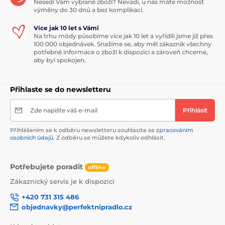
Nesedí Vám vybrané zboží? Nevadí, u nás máte možnost
výměny do 30 dnů a bez komplikací.
Více jak 10 let s Vámi
Na trhu módy působíme více jak 10 let a vyřídili jsme již přes
100 000 objednávek. Snažíme se, aby měl zákazník všechny
potřebné informace o zboží k dispozici a zároveň chceme,
aby byl spokojen.
Přihlaste se do newsletteru
Zde napište váš e-mail
Přihlásit
Přihlášením se k odběru newsletteru souhlasíte se
zpracováním
osobních údajů
. Z odběru se můžete kdykoliv odhlásit.
Potřebujete poradit
offline
Zákaznický servis je k dispozici
+420 731 315 486
objednavky@perfektnipradlo.cz