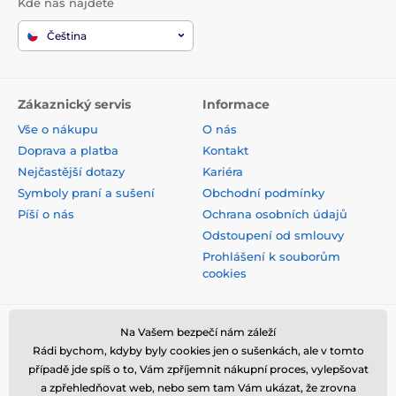
Kde nás najdete
Čeština
Zákaznický servis
Informace
Vše o nákupu
O nás
Doprava a platba
Kontakt
Nejčastější dotazy
Kariéra
Symboly praní a sušení
Obchodní podmínky
Píší o nás
Ochrana osobních údajů
Odstoupení od smlouvy
Prohlášení k souborům
cookies
Bezpečná platba kartou
Na Vašem bezpečí nám záleží
Rádi bychom, kdyby byly cookies jen o sušenkách, ale v tomto
případě jde spíš o to, Vám zpříjemnit nákupní proces, vylepšovat
a zpřehledňovat web, nebo sem tam Vám ukázat, že zrovna