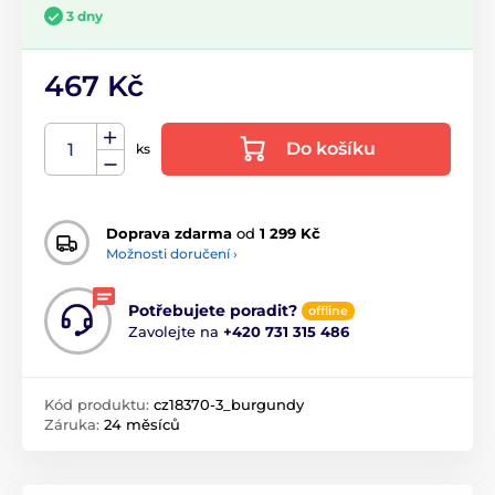
3 dny
467 Kč
Do košíku
ks
Doprava zdarma
od
1 299 Kč
Možnosti doručení ›
Potřebujete poradit?
offline
Zavolejte na
+420 731 315 486
Kód produktu:
cz18370-3_burgundy
Záruka:
24 měsíců