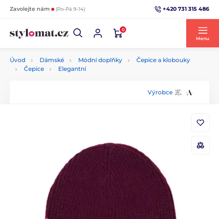
+420 731 315 486
Zavolejte nám
(Po-Pá 9-14)
0
Menu
Úvod
Dámské
Módní doplňky
Čepice a klobouky
Čepice
Elegantní
Výrobce