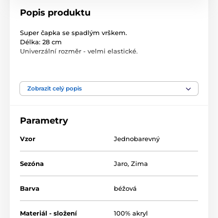
Popis produktu
Super čapka se spadlým vrškem.
Délka: 28 cm
Univerzální rozměr - velmi elastické.
Velikost: univerzální
Složení: 100% akryl
Zobrazit celý popis
Parametry
Vzor
Jednobarevný
Sezóna
Jaro
,
Zima
Barva
béžová
Materiál - složení
100% akryl