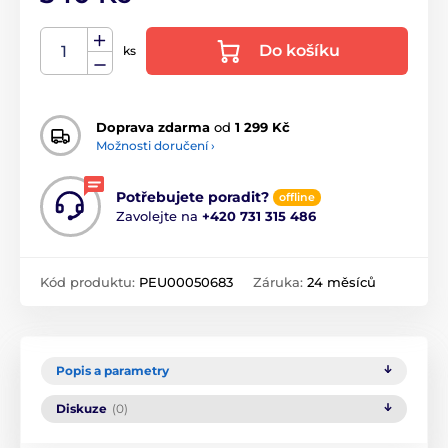
Do košíku
ks
Doprava zdarma
od
1 299 Kč
Možnosti doručení ›
Potřebujete poradit?
offline
Zavolejte na
+420 731 315 486
Kód produktu:
PEU00050683
Záruka:
24 měsíců
Popis a parametry
Diskuze
(0)