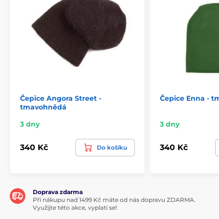
Čepice Angora Street -
Čepice Enna - t
tmavohnědá
3 dny
3 dny
340 Kč
340 Kč
Do košíku
Doprava zdarma
Při nákupu nad 1499 Kč máte od nás dopravu ZDARMA.
Využijte této akce, vyplatí se!