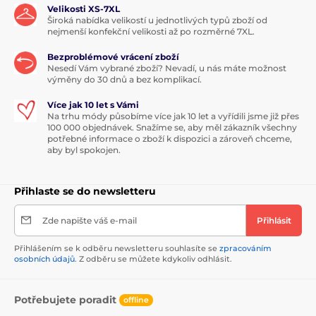
Velikosti XS-7XL
Široká nabídka velikostí u jednotlivých typů zboží od
nejmenší konfekční velikosti až po rozměrné 7XL.
Bezproblémové vrácení zboží
Nesedí Vám vybrané zboží? Nevadí, u nás máte možnost
výměny do 30 dnů a bez komplikací.
Více jak 10 let s Vámi
Na trhu módy působíme více jak 10 let a vyřídili jsme již přes
100 000 objednávek. Snažíme se, aby měl zákazník všechny
potřebné informace o zboží k dispozici a zároveň chceme,
aby byl spokojen.
Přihlaste se do newsletteru
Zde napište váš e-mail
Přihlásit
Přihlášením se k odběru newsletteru souhlasíte se
zpracováním
osobních údajů
. Z odběru se můžete kdykoliv odhlásit.
Potřebujete poradit
offline