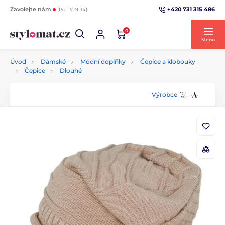
+420 731 315 486
Zavolejte nám
(Po-Pá 9-14)
0
Menu
Úvod
Dámské
Módní doplňky
Čepice a klobouky
Čepice
Dlouhé
Výrobce