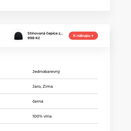
Stínovaná čepice z…
K nákupu
998 Kč
Jednobarevný
Jaro
,
Zima
černá
100% vlna