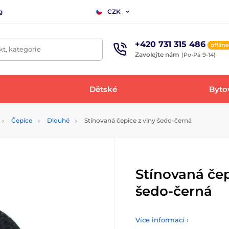
g
CZK
+420 731 315 486
offline
t, kategorie
Zavolejte nám
(Po-Pá 9-14)
Dětské
Bytov
Čepice
Dlouhé
Stínovaná čepice z vlny šedo-černá
Stínovaná čep
šedo-černá
Více informací ›