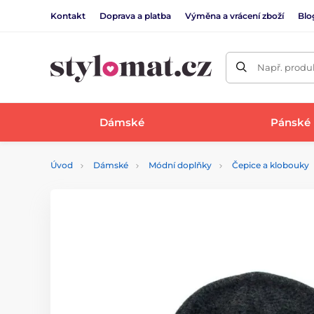
Kontakt
Doprava a platba
Výměna a vrácení zboží
Blo
Např. produk
Dámské
Pánské
Úvod
Dámské
Módní doplňky
Čepice a klobouky