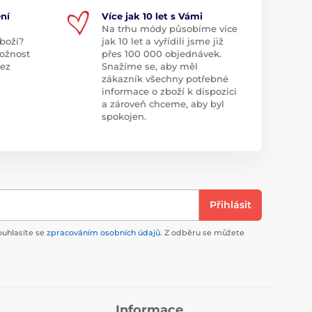
ní
Více jak 10 let s Vámi
Na trhu módy působíme více
boží?
jak 10 let a vyřídili jsme již
ožnost
přes 100 000 objednávek.
bez
Snažíme se, aby měl
zákazník všechny potřebné
informace o zboží k dispozici
a zároveň chceme, aby byl
spokojen.
Přihlásit
ouhlasíte se
zpracováním osobních údajů
. Z odběru se můžete
Informace