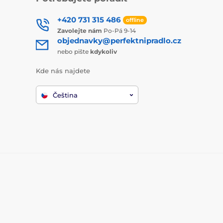
+420 731 315 486
offline
Zavolejte nám
Po-Pá 9-14
objednavky@perfektnipradlo.cz
nebo pište
kdykoliv
Kde nás najdete
Čeština