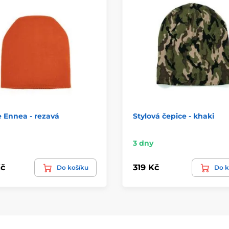
 Ennea - rezavá
Stylová čepice - khaki
3 dny
č
319 Kč
Do košíku
Do k