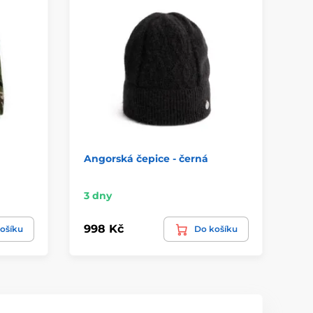
Angorská čepice - černá
Če
3 dny
3 
998 Kč
1 
ošíku
Do košíku