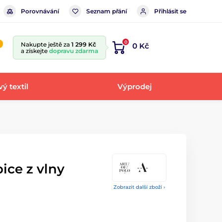
Porovnávání
Seznam přání
Přihlásit se
0
Nakupte ještě za
1 299 Kč
0 Kč
a získejte
dopravu zdarma
ý textil
Výprodej
ice z vlny
Zobrazit další zboží ›