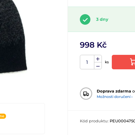
3 dny
998 Kč
ks
Doprava zdarma
o
Možnosti doručení ›
ine
Kód produktu:
PEU000475