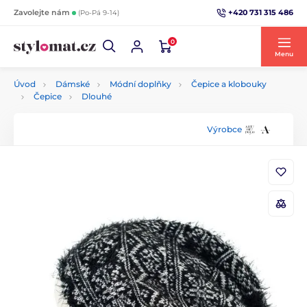
+420 731 315 486
Zavolejte nám
(Po-Pá 9-14)
0
Menu
Úvod
Dámské
Módní doplňky
Čepice a klobouky
Čepice
Dlouhé
Výrobce