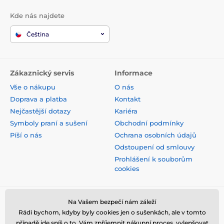
Kde nás najdete
Čeština
Zákaznický servis
Informace
Vše o nákupu
O nás
Doprava a platba
Kontakt
Nejčastější dotazy
Kariéra
Symboly praní a sušení
Obchodní podmínky
Píší o nás
Ochrana osobních údajů
Odstoupení od smlouvy
Prohlášení k souborům
cookies
Bezpečná platba kartou
Na Vašem bezpečí nám záleží
Rádi bychom, kdyby byly cookies jen o sušenkách, ale v tomto
případě jde spíš o to, Vám zpříjemnit nákupní proces, vylepšovat