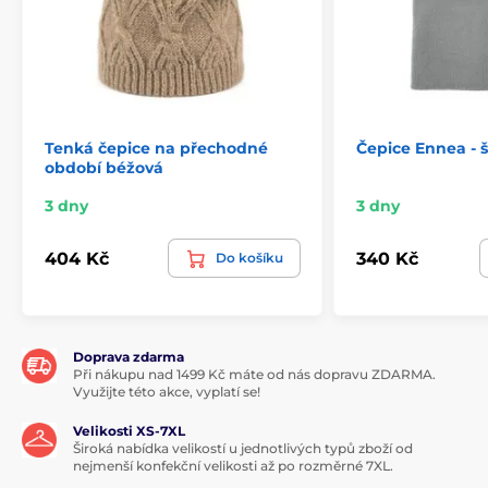
Tenká čepice na přechodné
Čepice Ennea - 
období béžová
3 dny
3 dny
404 Kč
340 Kč
Do košíku
Doprava zdarma
Při nákupu nad 1499 Kč máte od nás dopravu ZDARMA.
Využijte této akce, vyplatí se!
Velikosti XS-7XL
Široká nabídka velikostí u jednotlivých typů zboží od
nejmenší konfekční velikosti až po rozměrné 7XL.