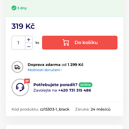
3 dny
319 Kč
Do košíku
ks
Doprava zdarma
od
1 299 Kč
Možnosti doručení ›
Potřebujete poradit?
online
Zavolejte na
+420 731 315 486
Kód produktu:
cz15303-1_black
Záruka:
24 měsíců