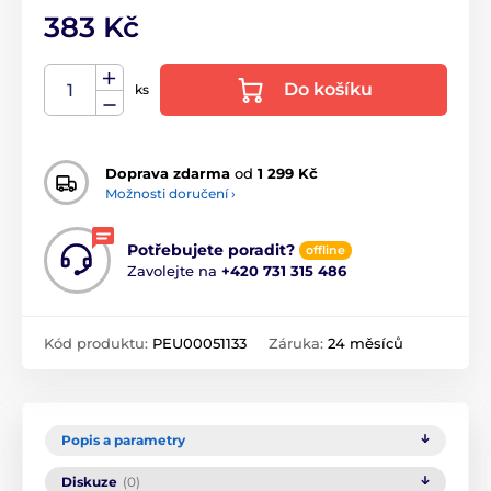
383 Kč
Do košíku
ks
Doprava zdarma
od
1 299 Kč
Možnosti doručení ›
Potřebujete poradit?
offline
Zavolejte na
+420 731 315 486
Kód produktu:
PEU00051133
Záruka:
24 měsíců
Popis a parametry
Diskuze
(0)