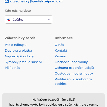
objednavky@perfektnipradlo.cz
Kde nás najdete
Čeština
Zákaznický servis
Informace
Vše o nákupu
O nás
Doprava a platba
Kontakt
Nejčastější dotazy
Kariéra
Symboly praní a sušení
Obchodní podmínky
Píší o nás
Ochrana osobních údajů
Odstoupení od smlouvy
Prohlášení k souborům
cookies
Bezpečná platba kartou
Na Vašem bezpečí nám záleží
Rádi bychom, kdyby byly cookies jen o sušenkách, ale v tomto