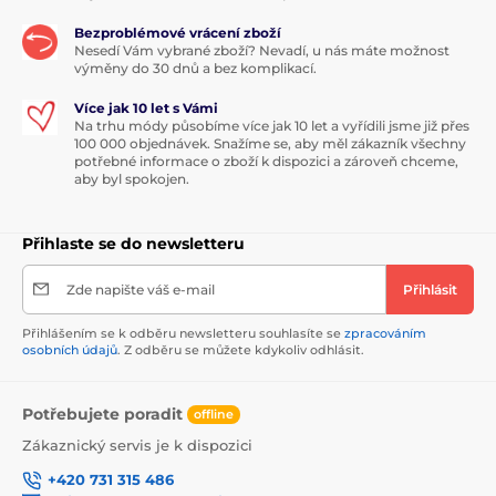
Bezproblémové vrácení zboží
Nesedí Vám vybrané zboží? Nevadí, u nás máte možnost
výměny do 30 dnů a bez komplikací.
Více jak 10 let s Vámi
Na trhu módy působíme více jak 10 let a vyřídili jsme již přes
100 000 objednávek. Snažíme se, aby měl zákazník všechny
potřebné informace o zboží k dispozici a zároveň chceme,
aby byl spokojen.
Přihlaste se do newsletteru
Zde napište váš e-mail
Přihlásit
Přihlášením se k odběru newsletteru souhlasíte se
zpracováním
osobních údajů
. Z odběru se můžete kdykoliv odhlásit.
Potřebujete poradit
offline
Zákaznický servis je k dispozici
+420 731 315 486