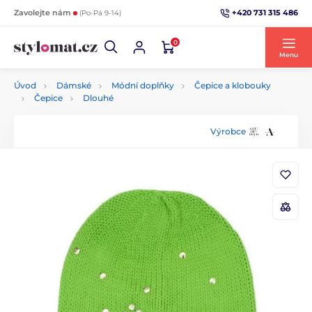
+420 731 315 486
Zavolejte nám
(Po-Pá 9-14)
0
Menu
Úvod
Dámské
Módní doplňky
Čepice a klobouky
Čepice
Dlouhé
Výrobce