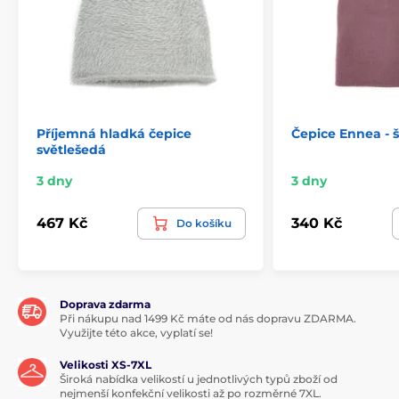
Příjemná hladká čepice
Čepice Ennea - 
světlešedá
3 dny
3 dny
467 Kč
340 Kč
Do košíku
Doprava zdarma
Při nákupu nad 1499 Kč máte od nás dopravu ZDARMA.
Využijte této akce, vyplatí se!
Velikosti XS-7XL
Široká nabídka velikostí u jednotlivých typů zboží od
nejmenší konfekční velikosti až po rozměrné 7XL.