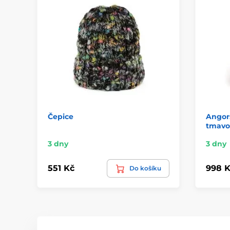
Čepice
Angors
tmavo
3 dny
3 dny
551 Kč
998 K
Do košíku