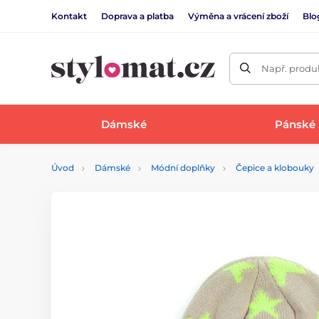
Kontakt
Doprava a platba
Výměna a vrácení zboží
Blo
Např. produk
Dámské
Pánské
Úvod
Dámské
Módní doplňky
Čepice a klobouky