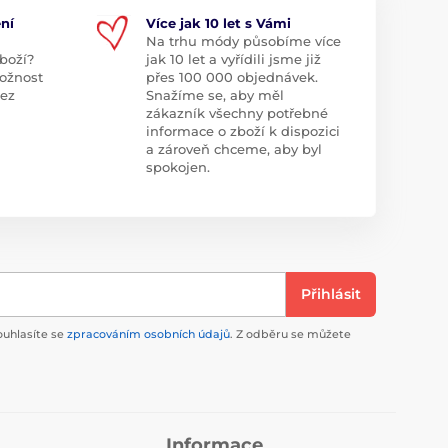
ní
Více jak 10 let s Vámi
Na trhu módy působíme více
boží?
jak 10 let a vyřídili jsme již
ožnost
přes 100 000 objednávek.
bez
Snažíme se, aby měl
zákazník všechny potřebné
informace o zboží k dispozici
a zároveň chceme, aby byl
spokojen.
Přihlásit
ouhlasíte se
zpracováním osobních údajů
. Z odběru se můžete
Informace