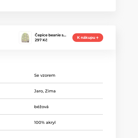
Čepice beanie s…
K nákupu
297 Kč
Se vzorem
Jaro
,
Zima
béžová
100% akryl