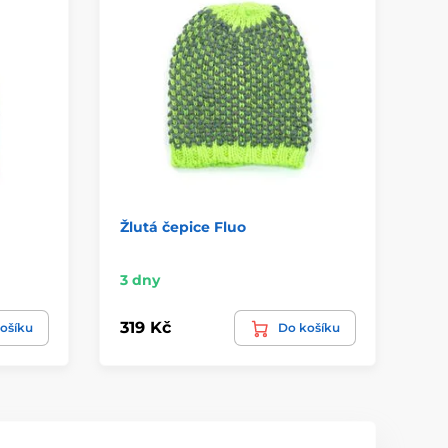
Žlutá čepice Fluo
Če
3 dny
3 
319 Kč
34
ošíku
Do košíku