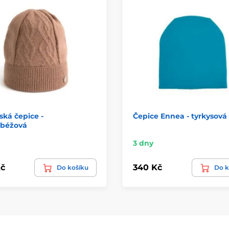
ká čepice -
Čepice Ennea - tyrkysová
béžová
3 dny
č
340 Kč
Do košíku
Do k