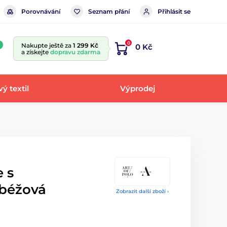
Porovnávání
Seznam přání
Přihlásit se
0
Nakupte ještě za
1 299 Kč
0 Kč
a získejte
dopravu zdarma
ý textil
Výprodej
 s
béžová
Zobrazit další zboží ›