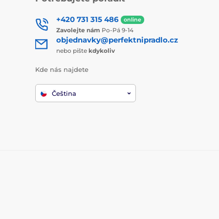
+420 731 315 486
online
Zavolejte nám
Po-Pá 9-14
objednavky@perfektnipradlo.cz
nebo pište
kdykoliv
Kde nás najdete
Čeština