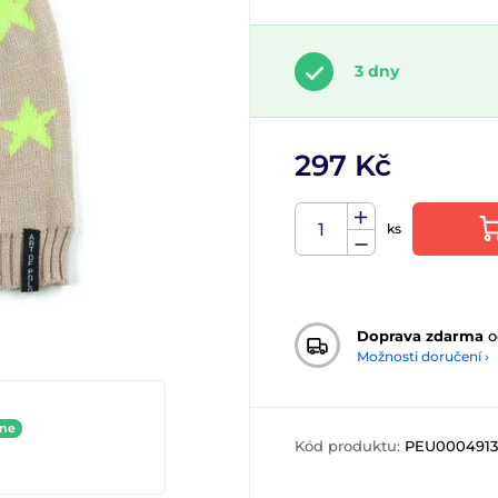
3 dny
297 Kč
ks
Doprava zdarma
o
Možnosti doručení ›
ine
Kód produktu:
PEU0004913