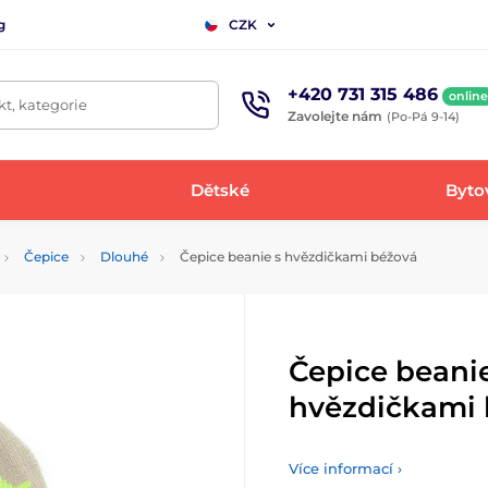
g
CZK
+420 731 315 486
online
t, kategorie
Zavolejte nám
(Po-Pá 9-14)
Dětské
Bytov
Čepice
Dlouhé
Čepice beanie s hvězdičkami béžová
Čepice beanie
hvězdičkami 
Více informací ›