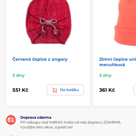
Červená čepice z angory
Zimní čepice un
meruňková
3 dny
3 dny
551 Kč
361 Kč
Do košíku
Doprava zdarma
Při nákupu nad 1499 Kč máte od nás dopravu ZDARMA.
Využijte této akce, vyplatí se!