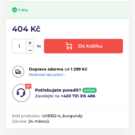
3 dny
404 Kč
Do košíku
ks
Doprava zdarma
od
1 299 Kč
Možnosti doručení ›
Potřebujete poradit?
online
Zavolejte na
+420 731 315 486
Kód produktu:
cz18352-4_burgundy
Záruka:
24 měsíců