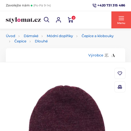
+420 731 315 486
Zavolejte nám
(Po-Pá 9-14)
0
Menu
Úvod
Dámské
Módní doplňky
Čepice a klobouky
Čepice
Dlouhé
Výrobce