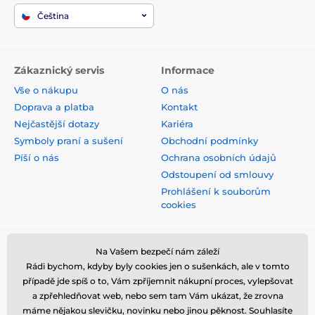
Čeština
Zákaznický servis
Informace
Vše o nákupu
O nás
Doprava a platba
Kontakt
Nejčastější dotazy
Kariéra
Symboly praní a sušení
Obchodní podmínky
Píší o nás
Ochrana osobních údajů
Odstoupení od smlouvy
Prohlášení k souborům
cookies
Bezpečná platba kartou
Na Vašem bezpečí nám záleží
Rádi bychom, kdyby byly cookies jen o sušenkách, ale v tomto
případě jde spíš o to, Vám zpříjemnit nákupní proces, vylepšovat
a zpřehledňovat web, nebo sem tam Vám ukázat, že zrovna
máme nějakou slevičku, novinku nebo jinou pěknost. Souhlasíte