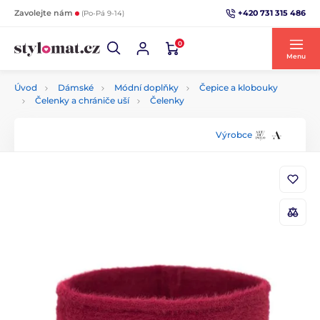
+420 731 315 486
Zavolejte nám
(Po-Pá 9-14)
0
Menu
Úvod
Dámské
Módní doplňky
Čepice a klobouky
Čelenky a chrániče uší
Čelenky
Výrobce