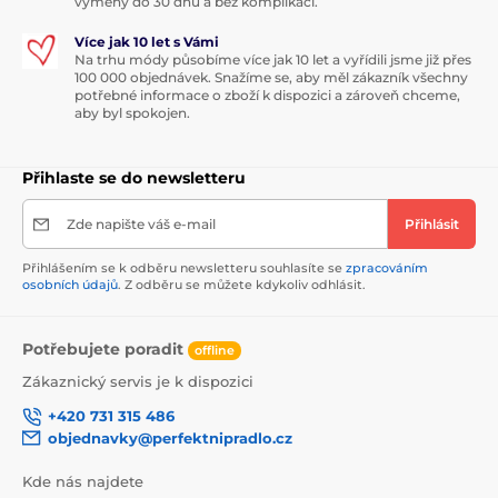
výměny do 30 dnů a bez komplikací.
Více jak 10 let s Vámi
Na trhu módy působíme více jak 10 let a vyřídili jsme již přes
100 000 objednávek. Snažíme se, aby měl zákazník všechny
potřebné informace o zboží k dispozici a zároveň chceme,
aby byl spokojen.
Přihlaste se do newsletteru
Zde napište váš e-mail
Přihlásit
Přihlášením se k odběru newsletteru souhlasíte se
zpracováním
osobních údajů
. Z odběru se můžete kdykoliv odhlásit.
Potřebujete poradit
offline
Zákaznický servis je k dispozici
+420 731 315 486
objednavky@perfektnipradlo.cz
Kde nás najdete