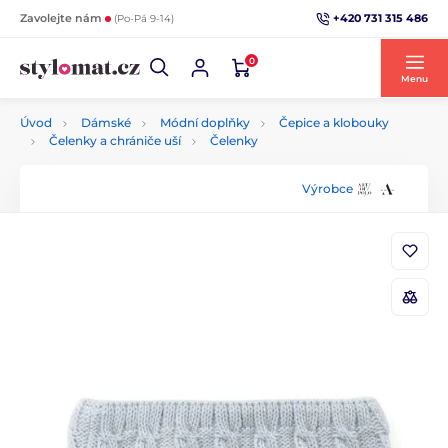
+420 731 315 486
Zavolejte nám
(Po-Pá 9-14)
0
Menu
Úvod
Dámské
Módní doplňky
Čepice a klobouky
Čelenky a chrániče uší
Čelenky
Výrobce