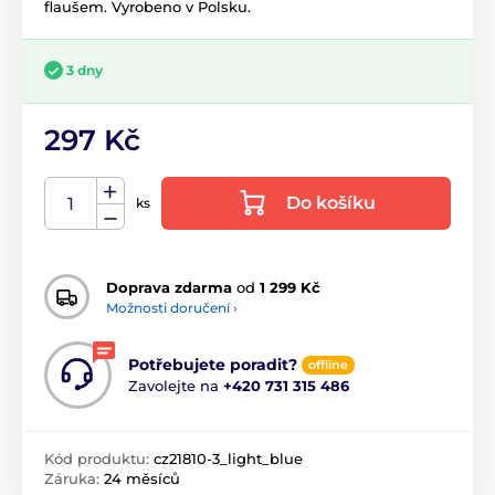
flaušem. Vyrobeno v Polsku.
3 dny
297 Kč
Do košíku
ks
Doprava zdarma
od
1 299 Kč
Možnosti doručení ›
Potřebujete poradit?
offline
Zavolejte na
+420 731 315 486
Kód produktu:
cz21810-3_light_blue
Záruka:
24 měsíců