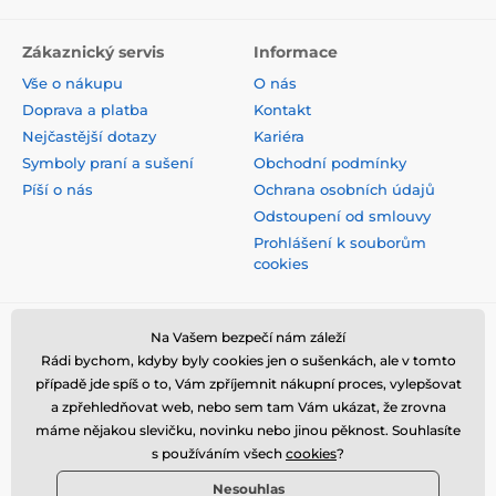
Zákaznický servis
Informace
Vše o nákupu
O nás
Doprava a platba
Kontakt
Nejčastější dotazy
Kariéra
Symboly praní a sušení
Obchodní podmínky
Píší o nás
Ochrana osobních údajů
Odstoupení od smlouvy
Prohlášení k souborům
cookies
Bezpečná platba kartou
Na Vašem bezpečí nám záleží
Rádi bychom, kdyby byly cookies jen o sušenkách, ale v tomto
případě jde spíš o to, Vám zpříjemnit nákupní proces, vylepšovat
a zpřehledňovat web, nebo sem tam Vám ukázat, že zrovna
máme nějakou slevičku, novinku nebo jinou pěknost. Souhlasíte
s používáním všech
cookies
?
Nesouhlas