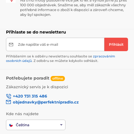
Na trhu módy působíme více jak 10 let a vyřídili jsme již přes
100 000 objednávek. Snažíme se, aby měl zákazník všechny
potřebné informace o zboží k dispozici a zároveň chceme,
aby byl spokojen.
Přihlaste se do newsletteru
Zde napište váš e-mail
Přihlásit
Přihlášením se k odběru newsletteru souhlasíte se
zpracováním
osobních údajů
. Z odběru se můžete kdykoliv odhlásit.
Potřebujete poradit
offline
Zákaznický servis je k dispozici
+420 731 315 486
objednavky@perfektnipradlo.cz
Kde nás najdete
Čeština