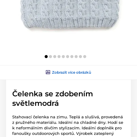
Zobrazit více obrázků
Čelenka se zdobením
světlemodrá
Stahovací čelenka na zimu. Teplá a slušivá, provedená
z pružného materiálu. Ideální na chladné dny. Hodí se
k neformálním dívčím stylizacím. Ideální doplněk pro
fanoušky outdoorových sportů. Výrobek zateplený