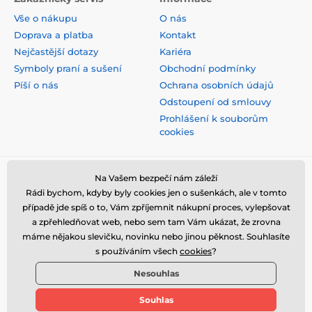
Vše o nákupu
O nás
Doprava a platba
Kontakt
Nejčastější dotazy
Kariéra
Symboly praní a sušení
Obchodní podmínky
Píší o nás
Ochrana osobních údajů
Odstoupení od smlouvy
Prohlášení k souborům
cookies
Bezpečná platba kartou
Na Vašem bezpečí nám záleží
Rádi bychom, kdyby byly cookies jen o sušenkách, ale v tomto
případě jde spíš o to, Vám zpříjemnit nákupní proces, vylepšovat
a zpřehledňovat web, nebo sem tam Vám ukázat, že zrovna
máme nějakou slevičku, novinku nebo jinou pěknost. Souhlasíte
s používáním všech
cookies
?
Nesouhlas
Souhlas
© 2026 www.stylomat.cz ⦁ E-shop vytvořila
SIMPLIA.cz