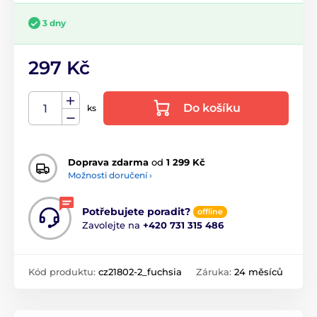
3 dny
297 Kč
Do košíku
ks
Doprava zdarma
od
1 299 Kč
Možnosti doručení ›
Potřebujete poradit?
offline
Zavolejte na
+420 731 315 486
Kód produktu:
cz21802-2_fuchsia
Záruka:
24 měsíců