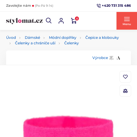
+420 731 315 486
Zavolejte nám
(Po-Pá 9-14)
0
Menu
Úvod
Dámské
Módní doplňky
Čepice a klobouky
Čelenky a chrániče uší
Čelenky
Výrobce