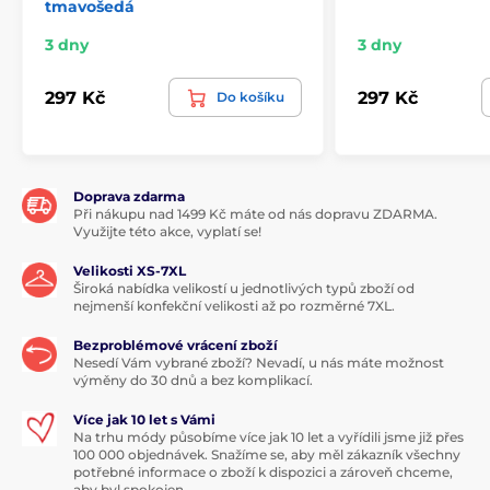
tmavošedá
3 dny
3 dny
297 Kč
297 Kč
Do košíku
Doprava zdarma
Při nákupu nad 1499 Kč máte od nás dopravu ZDARMA.
Využijte této akce, vyplatí se!
Velikosti XS-7XL
Široká nabídka velikostí u jednotlivých typů zboží od
nejmenší konfekční velikosti až po rozměrné 7XL.
Bezproblémové vrácení zboží
Nesedí Vám vybrané zboží? Nevadí, u nás máte možnost
výměny do 30 dnů a bez komplikací.
Více jak 10 let s Vámi
Na trhu módy působíme více jak 10 let a vyřídili jsme již přes
100 000 objednávek. Snažíme se, aby měl zákazník všechny
potřebné informace o zboží k dispozici a zároveň chceme,
aby byl spokojen.