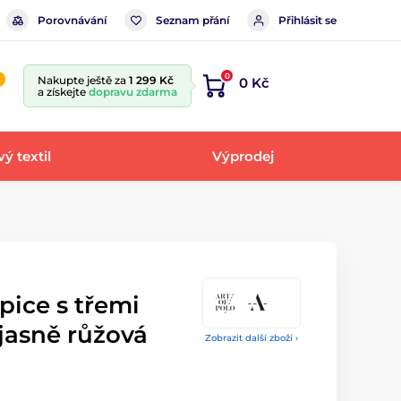
Porovnávání
Seznam přání
Přihlásit se
0
Nakupte ještě za
1 299 Kč
0 Kč
a získejte
dopravu zdarma
ý textil
Výprodej
pice s třemi
asně růžová
Zobrazit další zboží ›