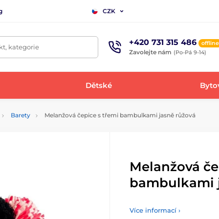
g
CZK
+420 731 315 486
offline
t, kategorie
Zavolejte nám
(Po-Pá 9-14)
Dětské
Bytov
Barety
Melanžová čepice s třemi bambulkami jasně růžová
Melanžová če
bambulkami j
Více informací ›