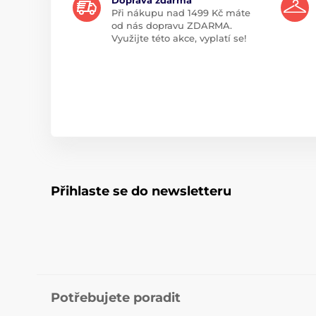
Při nákupu nad 1499 Kč máte
od nás dopravu ZDARMA.
Využijte této akce, vyplatí se!
Přihlaste se do newsletteru
Potřebujete poradit