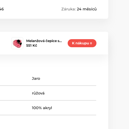
46
Záruka:
24 měsíců
Melanžová čepice s…
K nákupu
551 Kč
Jaro
růžová
100% akryl