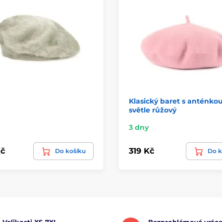
Klasický baret s anténko
světle růžový
3 dny
č
319 Kč
Do košíku
Do k
Velikosti XS-7XL
Bezproblémové vráce