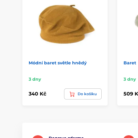
Módní baret světle hnědý
Baret
3 dny
3 dny
340 Kč
509 K
Do košíku
Doprava zdarma