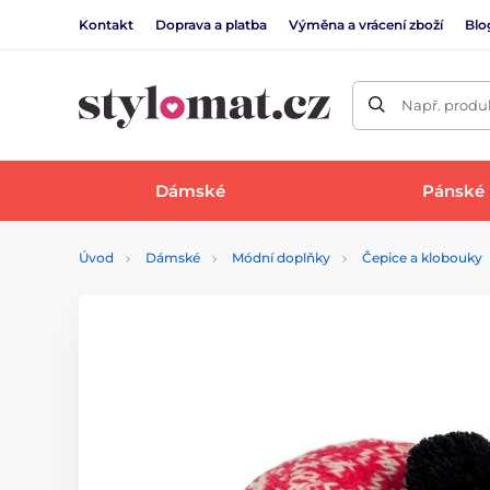
Kontakt
Doprava a platba
Výměna a vrácení zboží
Blo
Např. produk
Dámské
Pánské
Úvod
Dámské
Módní doplňky
Čepice a klobouky